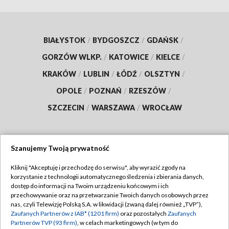
BIAŁYSTOK
/
BYDGOSZCZ
/
GDAŃSK
/
GORZÓW WLKP.
/
KATOWICE
/
KIELCE
/
KRAKÓW
/
LUBLIN
/
ŁÓDŹ
/
OLSZTYN
/
OPOLE
/
POZNAŃ
/
RZESZÓW
/
SZCZECIN
/
WARSZAWA
/
WROCŁAW
Szanujemy Twoją prywatność
Dołącz do nas:
Kliknij "Akceptuję i przechodzę do serwisu", aby wyrazić zgody na
korzystanie z technologii automatycznego śledzenia i zbierania danych,
TVP
dostęp do informacji na Twoim urządzeniu końcowym i ich
Abonament TVP
przechowywanie oraz na przetwarzanie Twoich danych osobowych przez
Regulamin TVP
nas, czyli Telewizję Polską S.A. w likwidacji (zwaną dalej również „TVP”),
Emisja w TVP
Zaufanych Partnerów z IAB* (1201 firm)
oraz pozostałych
Zaufanych
Polityka prywatności
Partnerów TVP (93 firm)
, w celach marketingowych (w tym do
Centrum informacji TVP