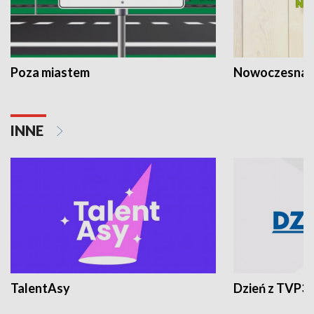
Poza miastem
Nowoczesna 
INNE
TalentAsy
Dzień z TVP3