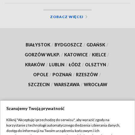
ZOBACZ WIĘCEJ
BIAŁYSTOK
/
BYDGOSZCZ
/
GDAŃSK
/
GORZÓW WLKP.
/
KATOWICE
/
KIELCE
/
KRAKÓW
/
LUBLIN
/
ŁÓDŹ
/
OLSZTYN
/
OPOLE
/
POZNAŃ
/
RZESZÓW
/
SZCZECIN
/
WARSZAWA
/
WROCŁAW
Szanujemy Twoją prywatność
Dołącz do nas:
Kliknij "Akceptuję i przechodzę do serwisu", aby wyrazić zgody na
korzystanie z technologii automatycznego śledzenia i zbierania danych,
TVP
dostęp do informacji na Twoim urządzeniu końcowym i ich