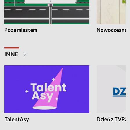
Poza miastem
Nowoczesna 
INNE
TalentAsy
Dzień z TVP3