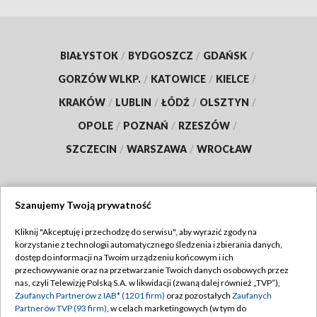
BIAŁYSTOK
/
BYDGOSZCZ
/
GDAŃSK
/
GORZÓW WLKP.
/
KATOWICE
/
KIELCE
/
KRAKÓW
/
LUBLIN
/
ŁÓDŹ
/
OLSZTYN
/
OPOLE
/
POZNAŃ
/
RZESZÓW
/
SZCZECIN
/
WARSZAWA
/
WROCŁAW
Szanujemy Twoją prywatność
Dołącz do nas:
Kliknij "Akceptuję i przechodzę do serwisu", aby wyrazić zgody na
korzystanie z technologii automatycznego śledzenia i zbierania danych,
TVP
dostęp do informacji na Twoim urządzeniu końcowym i ich
Abonament TVP
przechowywanie oraz na przetwarzanie Twoich danych osobowych przez
Regulamin TVP
nas, czyli Telewizję Polską S.A. w likwidacji (zwaną dalej również „TVP”),
Emisja w TVP
Zaufanych Partnerów z IAB* (1201 firm)
oraz pozostałych
Zaufanych
Polityka prywatności
Partnerów TVP (93 firm)
, w celach marketingowych (w tym do
Centrum informacji TVP