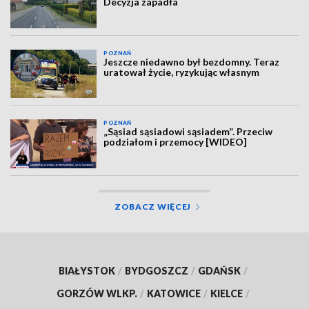
Decyzja zapadła
POZNAŃ
Jeszcze niedawno był bezdomny. Teraz
uratował życie, ryzykując własnym
POZNAŃ
„Sąsiad sąsiadowi sąsiadem”. Przeciw
podziałom i przemocy [WIDEO]
ZOBACZ WIĘCEJ
BIAŁYSTOK
/
BYDGOSZCZ
/
GDAŃSK
/
GORZÓW WLKP.
/
KATOWICE
/
KIELCE
/