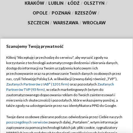
KRAKÓW
/
LUBLIN
/
ŁÓDŹ
/
OLSZTYN
/
OPOLE
/
POZNAŃ
/
RZESZÓW
/
SZCZECIN
/
WARSZAWA
/
WROCŁAW
Szanujemy Twoją prywatność
Dołącz do nas:
Kliknij "Akceptuję i przechodzę do serwisu", aby wyrazić zgody na
korzystanie z technologii automatycznego śledzenia i zbierania danych,
TVP
dostęp do informacji na Twoim urządzeniu końcowym i ich
Abonament TVP
przechowywanie oraz na przetwarzanie Twoich danych osobowych przez
Regulamin TVP
nas, czyli Telewizję Polską S.A. w likwidacji (zwaną dalej również „TVP”),
Emisja w TVP
Polityka prywatności
Zaufanych Partnerów z IAB* (1201 firm)
oraz pozostałych
Zaufanych
Partnerów TVP (93 firm)
, w celach marketingowych (w tym do
Centrum informacji TVP
Moje zgody
zautomatyzowanego dopasowania reklam do Twoich zainteresowań i
mierzenia ich skuteczności) i pozostałych, które wskazujemy poniżej, a
Naziemna Telewizja Cyfrowa
Pomoc
także zgody na udostępnianie przez nas identyfikatora PPID do Google.
Sklep TVP
Biuro reklamy
Twoje dane osobowe zbierane podczas odwiedzania przez Ciebie naszych
Rada Programowa
Kontakt
poszczególnych serwisów
zwanych dalej „Portalem”, w tym informacje
zapisywane za pomocą technologii takich jak: pliki cookie, sygnalizatory
System NOS
WWW lub innych podobnych technologii umożliwiających świadczenie