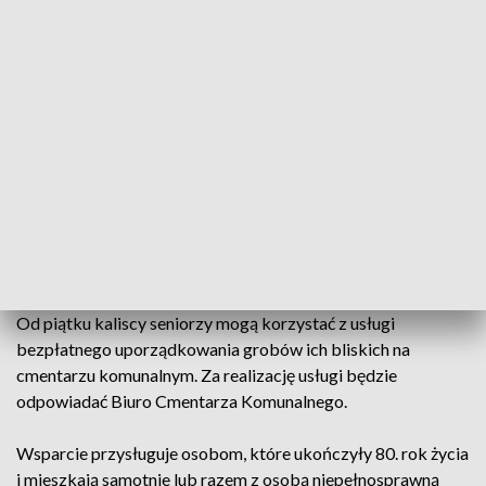
(fot. Natalia Patyk)
To oferta skierowana do mieszkańców jednego z
wielkopolskich miast.
Od piątku kaliscy seniorzy mogą korzystać z usługi
bezpłatnego uporządkowania grobów ich bliskich na
cmentarzu komunalnym. Za realizację usługi będzie
odpowiadać Biuro Cmentarza Komunalnego.
Wsparcie przysługuje osobom, które ukończyły 80. rok życia
i mieszkają samotnie lub razem z osobą niepełnosprawną