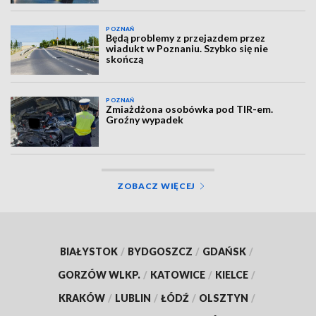
POZNAŃ
Będą problemy z przejazdem przez
wiadukt w Poznaniu. Szybko się nie
skończą
POZNAŃ
Zmiażdżona osobówka pod TIR-em.
Groźny wypadek
ZOBACZ WIĘCEJ
BIAŁYSTOK
/
BYDGOSZCZ
/
GDAŃSK
/
GORZÓW WLKP.
/
KATOWICE
/
KIELCE
/
KRAKÓW
/
LUBLIN
/
ŁÓDŹ
/
OLSZTYN
/