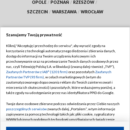
OPOLE
/
POZNAŃ
/
RZESZÓW
/
SZCZECIN
/
WARSZAWA
/
WROCŁAW
Szanujemy Twoją prywatność
Dołącz do nas:
Kliknij "Akceptuję i przechodzę do serwisu", aby wyrazić zgody na
korzystanie z technologii automatycznego śledzenia i zbierania danych,
TVP
dostęp do informacji na Twoim urządzeniu końcowym i ich
Abonament TVP
przechowywanie oraz na przetwarzanie Twoich danych osobowych przez
Regulamin TVP
nas, czyli Telewizję Polską S.A. w likwidacji (zwaną dalej również „TVP”),
Emisja w TVP
Polityka prywatności
Zaufanych Partnerów z IAB* (1201 firm)
oraz pozostałych
Zaufanych
Partnerów TVP (93 firm)
, w celach marketingowych (w tym do
Centrum informacji TVP
Moje zgody
zautomatyzowanego dopasowania reklam do Twoich zainteresowań i
mierzenia ich skuteczności) i pozostałych, które wskazujemy poniżej, a
Naziemna Telewizja Cyfrowa
Pomoc
także zgody na udostępnianie przez nas identyfikatora PPID do Google.
Sklep TVP
Biuro reklamy
Twoje dane osobowe zbierane podczas odwiedzania przez Ciebie naszych
Rada Programowa
Kontakt
poszczególnych serwisów
zwanych dalej „Portalem”, w tym informacje
zapisywane za pomocą technologii takich jak: pliki cookie, sygnalizatory
System NOS
WWW lub innych podobnych technologii umożliwiających świadczenie
dopasowanych i bezpiecznych usług, personalizację treści oraz reklam,
Informacje o nadawcy
Kanały
udostępnianie funkcji mediów społecznościowych oraz analizowanie