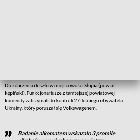
(Fot. PAP/Darek Delmanowicz)
Policja zatrzymała kierowcę, który stwarzał
ogromne zagrożenie na drodze.
Do zdarzenia doszło w miejscowości Słupia (powiat
kępiński). Funkcjonariusze z tamtejszej powiatowej
komendy zatrzymali do kontroli 27-letniego obywatela
Ukrainy, który poruszał się Volkswagenem.
Badanie alkomatem wskazało 3 promile