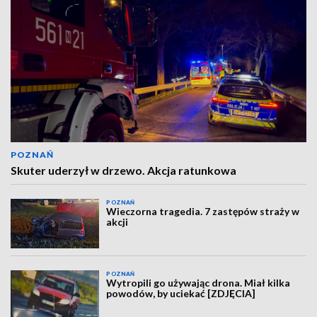
POZNAŃ
Skuter uderzył w drzewo. Akcja ratunkowa
POZNAŃ
Wieczorna tragedia. 7 zastępów straży w
akcji
POZNAŃ
Wytropili go używając drona. Miał kilka
powodów, by uciekać [ZDJĘCIA]