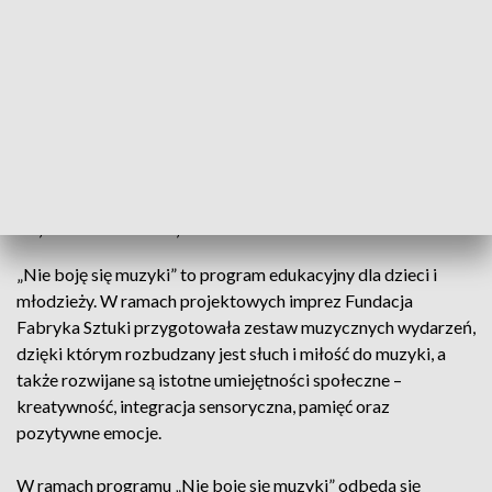
Cykl „Nie boję się muzyki”
06, 12 i 27.11.2002, Poznań
„Nie boję się muzyki” to program edukacyjny dla dzieci i
młodzieży. W ramach projektowych imprez Fundacja
Fabryka Sztuki przygotowała zestaw muzycznych wydarzeń,
dzięki którym rozbudzany jest słuch i miłość do muzyki, a
także rozwijane są istotne umiejętności społeczne –
kreatywność, integracja sensoryczna, pamięć oraz
pozytywne emocje.
W ramach programu „Nie boję się muzyki” odbędą się