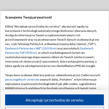
Szanujemy Twoją prywatność
Dołącz do nas:
Kliknij "Akceptuję i przechodzę do serwisu", aby wyrazić zgody na
korzystanie z technologii automatycznego śledzenia i zbierania danych,
TVP
dostęp do informacji na Twoim urządzeniu końcowym i ich
Abonament TVP
przechowywanie oraz na przetwarzanie Twoich danych osobowych przez
Regulamin TVP
nas, czyli Telewizję Polską S.A. w likwidacji (zwaną dalej również „TVP”),
Emisja w TVP
Polityka prywatności
Zaufanych Partnerów z IAB* (1201 firm)
oraz pozostałych
Zaufanych
Partnerów TVP (93 firm)
, w celach marketingowych (w tym do
Centrum informacji TVP
Moje zgody
zautomatyzowanego dopasowania reklam do Twoich zainteresowań i
mierzenia ich skuteczności) i pozostałych, które wskazujemy poniżej, a
Naziemna Telewizja Cyfrowa
Pomoc
także zgody na udostępnianie przez nas identyfikatora PPID do Google.
Sklep TVP
Biuro reklamy
Twoje dane osobowe zbierane podczas odwiedzania przez Ciebie naszych
Rada Programowa
Kontakt
poszczególnych serwisów
zwanych dalej „Portalem”, w tym informacje
zapisywane za pomocą technologii takich jak: pliki cookie, sygnalizatory
System NOS
WWW lub innych podobnych technologii umożliwiających świadczenie
dopasowanych i bezpiecznych usług, personalizację treści oraz reklam,
Informacje o nadawcy
Kanały
udostępnianie funkcji mediów społecznościowych oraz analizowanie
Akceptuję i przechodzę do serwisu
ruchu w Internecie.
Program dla prasy
©2026 Telewizja Polska S.A. w likwidacji