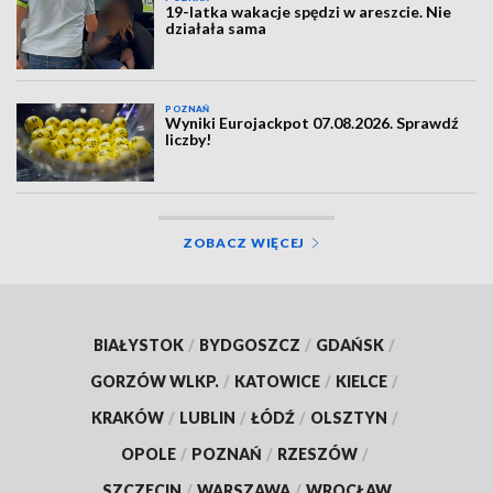
19-latka wakacje spędzi w areszcie. Nie
działała sama
POZNAŃ
Wyniki Eurojackpot 07.08.2026. Sprawdź
liczby!
ZOBACZ WIĘCEJ
BIAŁYSTOK
/
BYDGOSZCZ
/
GDAŃSK
/
GORZÓW WLKP.
/
KATOWICE
/
KIELCE
/
KRAKÓW
/
LUBLIN
/
ŁÓDŹ
/
OLSZTYN
/
OPOLE
/
POZNAŃ
/
RZESZÓW
/
SZCZECIN
/
WARSZAWA
/
WROCŁAW