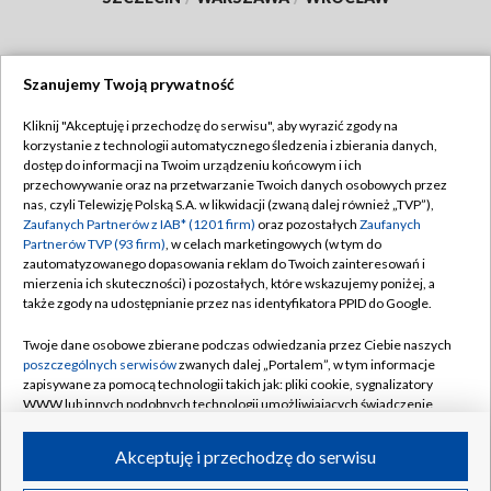
Szanujemy Twoją prywatność
Dołącz do nas:
Kliknij "Akceptuję i przechodzę do serwisu", aby wyrazić zgody na
korzystanie z technologii automatycznego śledzenia i zbierania danych,
TVP
dostęp do informacji na Twoim urządzeniu końcowym i ich
Abonament TVP
przechowywanie oraz na przetwarzanie Twoich danych osobowych przez
Regulamin TVP
nas, czyli Telewizję Polską S.A. w likwidacji (zwaną dalej również „TVP”),
Emisja w TVP
Polityka prywatności
Zaufanych Partnerów z IAB* (1201 firm)
oraz pozostałych
Zaufanych
Partnerów TVP (93 firm)
, w celach marketingowych (w tym do
Centrum informacji TVP
Moje zgody
zautomatyzowanego dopasowania reklam do Twoich zainteresowań i
mierzenia ich skuteczności) i pozostałych, które wskazujemy poniżej, a
Naziemna Telewizja Cyfrowa
Pomoc
także zgody na udostępnianie przez nas identyfikatora PPID do Google.
Sklep TVP
Biuro reklamy
Twoje dane osobowe zbierane podczas odwiedzania przez Ciebie naszych
Rada Programowa
Kontakt
poszczególnych serwisów
zwanych dalej „Portalem”, w tym informacje
zapisywane za pomocą technologii takich jak: pliki cookie, sygnalizatory
System NOS
WWW lub innych podobnych technologii umożliwiających świadczenie
dopasowanych i bezpiecznych usług, personalizację treści oraz reklam,
Informacje o nadawcy
Kanały
udostępnianie funkcji mediów społecznościowych oraz analizowanie
Akceptuję i przechodzę do serwisu
ruchu w Internecie.
Program dla prasy
©2026 Telewizja Polska S.A. w likwidacji