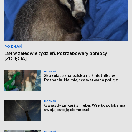
POZNAŃ
184 w zaledwie tydzień. Potrzebowały pomocy
[ZDJĘCIA]
POZNAŃ
Szokujące znalezisko na śmietniku w
Poznaniu. Na miejsce wezwano policję
POZNAŃ
Gwiazdy znikają z nieba. Wielkopolska ma
swoją ostoję ciemności
POZNAŃ