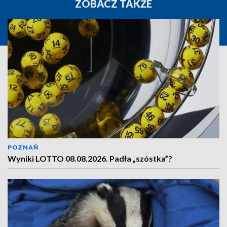
ZOBACZ TAKŻE
POZNAŃ
Wyniki LOTTO 08.08.2026. Padła „szóstka”?