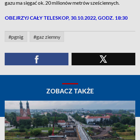
gazu ma sięgać ok. 20 milionów metrów sześciennych.
OBEJRZYJ CAŁY TELESKOP, 30.10.2022, GODZ. 18:30
#pgnig
#gaz ziemny
ZOBACZ TAKŻE