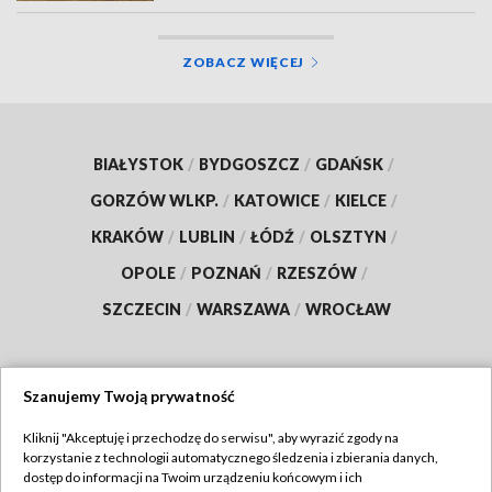
ZOBACZ WIĘCEJ
BIAŁYSTOK
/
BYDGOSZCZ
/
GDAŃSK
/
GORZÓW WLKP.
/
KATOWICE
/
KIELCE
/
KRAKÓW
/
LUBLIN
/
ŁÓDŹ
/
OLSZTYN
/
OPOLE
/
POZNAŃ
/
RZESZÓW
/
SZCZECIN
/
WARSZAWA
/
WROCŁAW
Szanujemy Twoją prywatność
Dołącz do nas:
Kliknij "Akceptuję i przechodzę do serwisu", aby wyrazić zgody na
korzystanie z technologii automatycznego śledzenia i zbierania danych,
TVP
dostęp do informacji na Twoim urządzeniu końcowym i ich