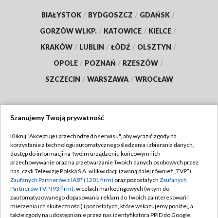
BIAŁYSTOK
/
BYDGOSZCZ
/
GDAŃSK
/
GORZÓW WLKP.
/
KATOWICE
/
KIELCE
/
KRAKÓW
/
LUBLIN
/
ŁÓDŹ
/
OLSZTYN
/
OPOLE
/
POZNAŃ
/
RZESZÓW
/
SZCZECIN
/
WARSZAWA
/
WROCŁAW
Szanujemy Twoją prywatność
Dołącz do nas:
Kliknij "Akceptuję i przechodzę do serwisu", aby wyrazić zgody na
korzystanie z technologii automatycznego śledzenia i zbierania danych,
TVP
dostęp do informacji na Twoim urządzeniu końcowym i ich
Abonament TVP
przechowywanie oraz na przetwarzanie Twoich danych osobowych przez
Regulamin TVP
nas, czyli Telewizję Polską S.A. w likwidacji (zwaną dalej również „TVP”),
Emisja w TVP
Polityka prywatności
Zaufanych Partnerów z IAB* (1201 firm)
oraz pozostałych
Zaufanych
Partnerów TVP (93 firm)
, w celach marketingowych (w tym do
Centrum informacji TVP
Moje zgody
zautomatyzowanego dopasowania reklam do Twoich zainteresowań i
mierzenia ich skuteczności) i pozostałych, które wskazujemy poniżej, a
Naziemna Telewizja Cyfrowa
Pomoc
także zgody na udostępnianie przez nas identyfikatora PPID do Google.