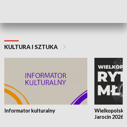
70. rocznica Powstania
Narodowy Dzi
Poznańskiego Czerwca 1956 roku
Powstania Wi
KULTURA I SZTUKA
Informator kulturalny
Wielkopolski
Jarocin 2026