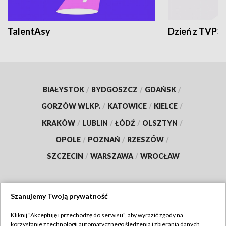
TalentAsy
Dzień z TVP3
BIAŁYSTOK
/
BYDGOSZCZ
/
GDAŃSK
/
GORZÓW WLKP.
/
KATOWICE
/
KIELCE
/
KRAKÓW
/
LUBLIN
/
ŁÓDŹ
/
OLSZTYN
/
OPOLE
/
POZNAŃ
/
RZESZÓW
/
SZCZECIN
/
WARSZAWA
/
WROCŁAW
Szanujemy Twoją prywatność
Dołącz do nas:
Kliknij "Akceptuję i przechodzę do serwisu", aby wyrazić zgody na
korzystanie z technologii automatycznego śledzenia i zbierania danych,