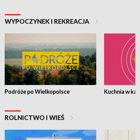
WYPOCZYNEK I REKREACJA
Podróże po Wielkopolsce
Kuchnia w ka
ROLNICTWO I WIEŚ