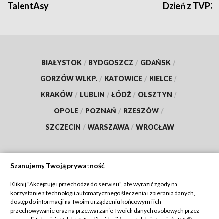
TalentAsy
Dzień z TVP3
BIAŁYSTOK
/
BYDGOSZCZ
/
GDAŃSK
/
GORZÓW WLKP.
/
KATOWICE
/
KIELCE
/
KRAKÓW
/
LUBLIN
/
ŁÓDŹ
/
OLSZTYN
/
OPOLE
/
POZNAŃ
/
RZESZÓW
/
SZCZECIN
/
WARSZAWA
/
WROCŁAW
Szanujemy Twoją prywatność
Dołącz do nas:
Kliknij "Akceptuję i przechodzę do serwisu", aby wyrazić zgody na
korzystanie z technologii automatycznego śledzenia i zbierania danych,
TVP
dostęp do informacji na Twoim urządzeniu końcowym i ich
Abonament TVP
przechowywanie oraz na przetwarzanie Twoich danych osobowych przez
Regulamin TVP