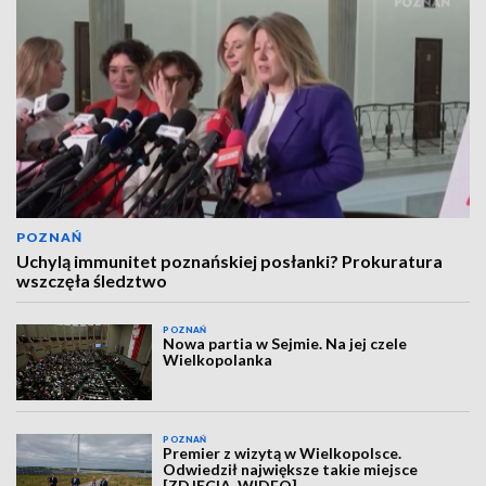
POZNAŃ
Uchylą immunitet poznańskiej posłanki? Prokuratura
wszczęła śledztwo
POZNAŃ
Nowa partia w Sejmie. Na jej czele
Wielkopolanka
POZNAŃ
Premier z wizytą w Wielkopolsce.
Odwiedził największe takie miejsce
[ZDJĘCIA, WIDEO]