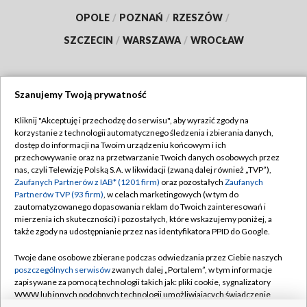
OPOLE
/
POZNAŃ
/
RZESZÓW
/
SZCZECIN
/
WARSZAWA
/
WROCŁAW
Szanujemy Twoją prywatność
Dołącz do nas:
Kliknij "Akceptuję i przechodzę do serwisu", aby wyrazić zgody na
korzystanie z technologii automatycznego śledzenia i zbierania danych,
TVP
dostęp do informacji na Twoim urządzeniu końcowym i ich
Abonament TVP
przechowywanie oraz na przetwarzanie Twoich danych osobowych przez
Regulamin TVP
nas, czyli Telewizję Polską S.A. w likwidacji (zwaną dalej również „TVP”),
Emisja w TVP
Polityka prywatności
Zaufanych Partnerów z IAB* (1201 firm)
oraz pozostałych
Zaufanych
Partnerów TVP (93 firm)
, w celach marketingowych (w tym do
Centrum informacji TVP
Moje zgody
zautomatyzowanego dopasowania reklam do Twoich zainteresowań i
mierzenia ich skuteczności) i pozostałych, które wskazujemy poniżej, a
Naziemna Telewizja Cyfrowa
Pomoc
także zgody na udostępnianie przez nas identyfikatora PPID do Google.
Sklep TVP
Biuro reklamy
Twoje dane osobowe zbierane podczas odwiedzania przez Ciebie naszych
Rada Programowa
Kontakt
poszczególnych serwisów
zwanych dalej „Portalem”, w tym informacje
zapisywane za pomocą technologii takich jak: pliki cookie, sygnalizatory
System NOS
WWW lub innych podobnych technologii umożliwiających świadczenie
dopasowanych i bezpiecznych usług, personalizację treści oraz reklam,