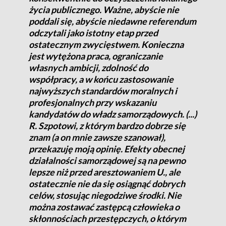
życia publicznego. Ważne, abyście nie
poddali się, abyście niedawne referendum
odczytali jako istotny etap przed
ostatecznym zwycięstwem. Konieczna
jest wytężona praca, ograniczanie
własnych ambicji, zdolność do
współpracy, a w końcu zastosowanie
najwyższych standardów moralnych i
profesjonalnych przy wskazaniu
kandydatów do władz samorządowych. (...)
R. Szpotowi, z którym bardzo dobrze się
znam (a on mnie zawsze szanował),
przekazuję moją opinię. Efekty obecnej
działalności samorządowej są na pewno
lepsze niż przed aresztowaniem U., ale
ostatecznie nie da się osiągnąć dobrych
celów, stosując niegodziwe środki. Nie
można zostawać zastępcą człowieka o
skłonnościach przestępczych, o którym