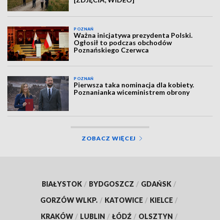
POZNAŃ
Ważna inicjatywa prezydenta Polski.
Ogłosił to podczas obchodów
Poznańskiego Czerwca
POZNAŃ
Pierwsza taka nominacja dla kobiety.
Poznanianka wiceministrem obrony
ZOBACZ WIĘCEJ
BIAŁYSTOK
/
BYDGOSZCZ
/
GDAŃSK
/
GORZÓW WLKP.
/
KATOWICE
/
KIELCE
/
KRAKÓW
/
LUBLIN
/
ŁÓDŹ
/
OLSZTYN
/