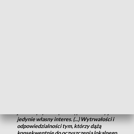
bardziej fuksem, bo U. i ekipę skreśliło
wielu mieszkańców, a uratowała jedynie
procedura referendalna (swoją drogą dość
powszechnie budząca wątpliwości)
– czytamy wpis na stronie facebookowej Tomasza Łęckiego.
Czego życzę naszej gminie?
Sprawiedliwości wyrażonej właściwymi
wyrokami dla tych, którzy dopuścili się
przestępstw. (...) Zniknięcia z lokalnego
życia publicznego osób
skompromitowanych, dla których - nawet
jeśli nie popełnili przestępstw - ważny jest
jedynie własny interes. (...) Wytrwałości i
odpowiedzialności tym, którzy dążą
konsekwentnie do oczyszczenia lokalnego