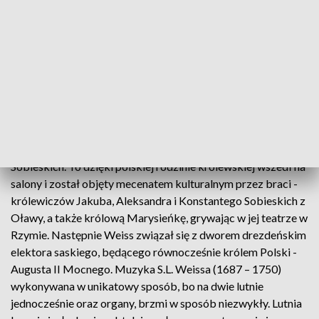
zjawiskowej formie. Dlatego też wybór do wykonań
muzycznych wnętrz kościelnych i pałacowych w których
muzyka dawna uzyskuje należną jej mistyczną barwę i
bezbłędną akustykę. Główną ideą koncertów jest
odnalezienie „jedności miejsca, przestrzeni i muzyki”.
Silvius Leopold Weiss urodzony w Grodkowie, mieście
znajdującym się w 1687 r. pod władaniem Habsburgów, a
dzisiaj w granicach Polski, był nadwornym muzykiem rodu
Sobieskich. To dzięki polskiej rodzinie królewskiej wszedł na
salony i został objęty mecenatem kulturalnym przez braci -
królewiczów Jakuba, Aleksandra i Konstantego Sobieskich z
Oławy, a także królową Marysieńkę, grywając w jej teatrze w
Rzymie. Następnie Weiss związał się z dworem drezdeńskim
elektora saskiego, będącego równocześnie królem Polski -
Augusta II Mocnego. Muzyka S.L. Weissa (1687 – 1750)
wykonywana w unikatowy sposób, bo na dwie lutnie
jednocześnie oraz organy, brzmi w sposób niezwykły. Lutnia