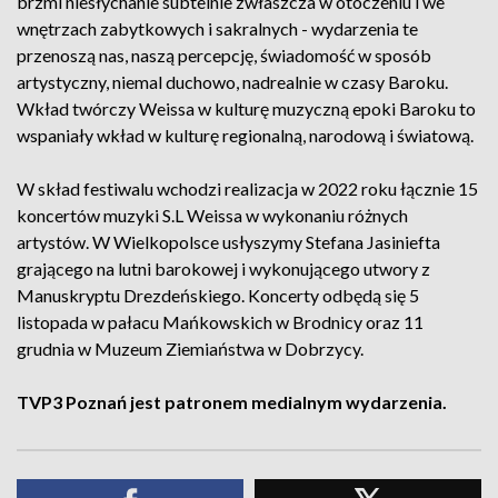
brzmi niesłychanie subtelnie zwłaszcza w otoczeniu i we
wnętrzach zabytkowych i sakralnych - wydarzenia te
przenoszą nas, naszą percepcję, świadomość w sposób
artystyczny, niemal duchowo, nadrealnie w czasy Baroku.
Wkład twórczy Weissa w kulturę muzyczną epoki Baroku to
wspaniały wkład w kulturę regionalną, narodową i światową.
W skład festiwalu wchodzi realizacja w 2022 roku łącznie 15
koncertów muzyki S.L Weissa w wykonaniu różnych
artystów. W Wielkopolsce usłyszymy Stefana Jasiniefta
grającego na lutni barokowej i wykonującego utwory z
Manuskryptu Drezdeńskiego. Koncerty odbędą się 5
listopada w pałacu Mańkowskich w Brodnicy oraz 11
grudnia w Muzeum Ziemiaństwa w Dobrzycy.
TVP3 Poznań jest patronem medialnym wydarzenia.