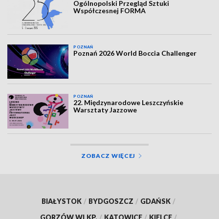
Ogólnopolski Przegląd Sztuki
Współczesnej FORMA
POZNAŃ
Poznań 2026 World Boccia Challenger
POZNAŃ
22. Międzynarodowe Leszczyńskie
Warsztaty Jazzowe
ZOBACZ WIĘCEJ
BIAŁYSTOK
/
BYDGOSZCZ
/
GDAŃSK
/
GORZÓW WLKP.
/
KATOWICE
/
KIELCE
/