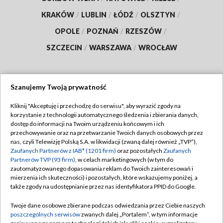
KRAKÓW
/
LUBLIN
/
ŁÓDŹ
/
OLSZTYN
/
OPOLE
/
POZNAŃ
/
RZESZÓW
/
SZCZECIN
/
WARSZAWA
/
WROCŁAW
Szanujemy Twoją prywatność
Dołącz do nas:
Kliknij "Akceptuję i przechodzę do serwisu", aby wyrazić zgody na
korzystanie z technologii automatycznego śledzenia i zbierania danych,
TVP
dostęp do informacji na Twoim urządzeniu końcowym i ich
Abonament TVP
przechowywanie oraz na przetwarzanie Twoich danych osobowych przez
Regulamin TVP
nas, czyli Telewizję Polską S.A. w likwidacji (zwaną dalej również „TVP”),
Emisja w TVP
Polityka prywatności
Zaufanych Partnerów z IAB* (1201 firm)
oraz pozostałych
Zaufanych
Partnerów TVP (93 firm)
, w celach marketingowych (w tym do
Centrum informacji TVP
Moje zgody
zautomatyzowanego dopasowania reklam do Twoich zainteresowań i
mierzenia ich skuteczności) i pozostałych, które wskazujemy poniżej, a
Naziemna Telewizja Cyfrowa
Pomoc
także zgody na udostępnianie przez nas identyfikatora PPID do Google.
Sklep TVP
Biuro reklamy
Twoje dane osobowe zbierane podczas odwiedzania przez Ciebie naszych
Rada Programowa
Kontakt
poszczególnych serwisów
zwanych dalej „Portalem”, w tym informacje