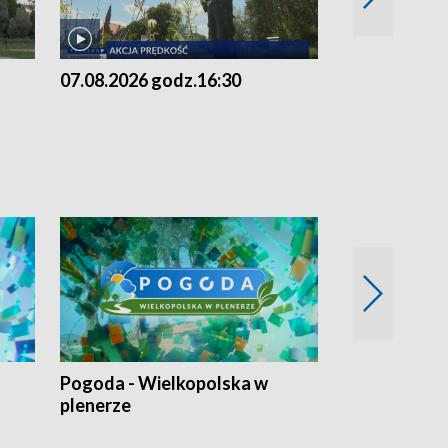
07.08.2026 godz.16:30
07.08.2026 g
Pogoda - Wielkopolska w
Eko prognoza
plenerze