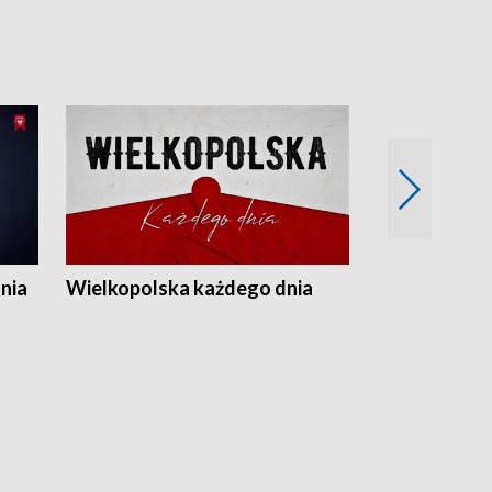
nia
Wielkopolska każdego dnia
Rozmowy z m