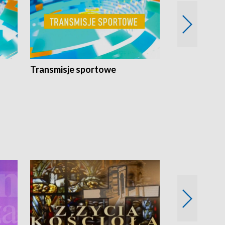
Transmisje sportowe
Reportaże s