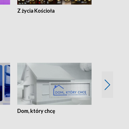
Z życia Kościoła
Jak rozmawia
Dom, który chcę
Biznes Wielk