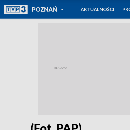
POWRÓT DO
POZNAŃ
AKTUALNOŚCI
PR
TVP REGIONY
(Fot. PAP)