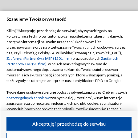
Szanujemy Twoją prywatność
Dołącz do nas:
Kliknij "Akceptuję i przechodzę do serwisu", aby wyrazić zgody na
korzystanie z technologii automatycznego śledzenia i zbierania danych,
TVP
dostęp do informacji na Twoim urządzeniu końcowym i ich
Abonament TVP
przechowywanie oraz na przetwarzanie Twoich danych osobowych przez
Regulamin TVP
nas, czyli Telewizję Polską S.A. w likwidacji (zwaną dalej również „TVP”),
Emisja w TVP
Polityka prywatności
Zaufanych Partnerów z IAB* (1201 firm)
oraz pozostałych
Zaufanych
Partnerów TVP (93 firm)
, w celach marketingowych (w tym do
Centrum informacji TVP
Moje zgody
zautomatyzowanego dopasowania reklam do Twoich zainteresowań i
mierzenia ich skuteczności) i pozostałych, które wskazujemy poniżej, a
Naziemna Telewizja Cyfrowa
Pomoc
także zgody na udostępnianie przez nas identyfikatora PPID do Google.
Sklep TVP
Biuro reklamy
Twoje dane osobowe zbierane podczas odwiedzania przez Ciebie naszych
Rada Programowa
Kontakt
poszczególnych serwisów
zwanych dalej „Portalem”, w tym informacje
zapisywane za pomocą technologii takich jak: pliki cookie, sygnalizatory
System NOS
WWW lub innych podobnych technologii umożliwiających świadczenie
dopasowanych i bezpiecznych usług, personalizację treści oraz reklam,
Informacje o nadawcy
Kanały
udostępnianie funkcji mediów społecznościowych oraz analizowanie
Akceptuję i przechodzę do serwisu
ruchu w Internecie.
Program dla prasy
©2026 Telewizja Polska S.A. w likwidacji
Biuro Reklamy
Twoje dane osobowe zbierane podczas odwiedzania przez Ciebie