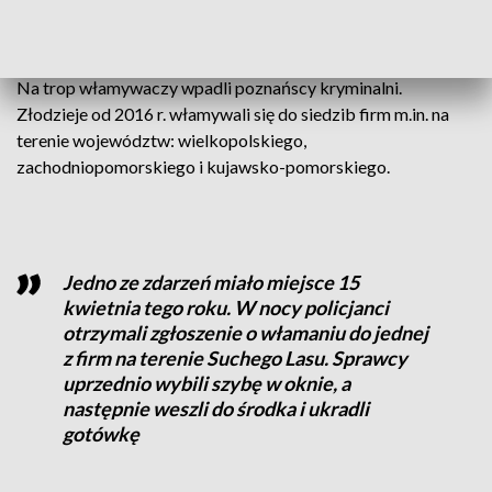
przestępstw, ale część z nich jedynie usiłowali popełnić,
wyrządzając przy tym liczne szkody.
Na trop włamywaczy wpadli poznańscy kryminalni.
Złodzieje od 2016 r. włamywali się do siedzib firm m.in. na
terenie województw: wielkopolskiego,
zachodniopomorskiego i kujawsko-pomorskiego.
Jedno ze zdarzeń miało miejsce 15
kwietnia tego roku. W nocy policjanci
otrzymali zgłoszenie o włamaniu do jednej
z firm na terenie Suchego Lasu. Sprawcy
uprzednio wybili szybę w oknie, a
następnie weszli do środka i ukradli
gotówkę