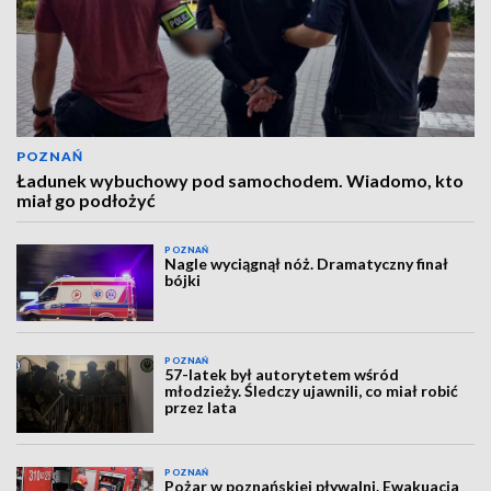
POZNAŃ
Ładunek wybuchowy pod samochodem. Wiadomo, kto
miał go podłożyć
POZNAŃ
Nagle wyciągnął nóż. Dramatyczny finał
bójki
POZNAŃ
57-latek był autorytetem wśród
młodzieży. Śledczy ujawnili, co miał robić
przez lata
POZNAŃ
Pożar w poznańskiej pływalni. Ewakuacja