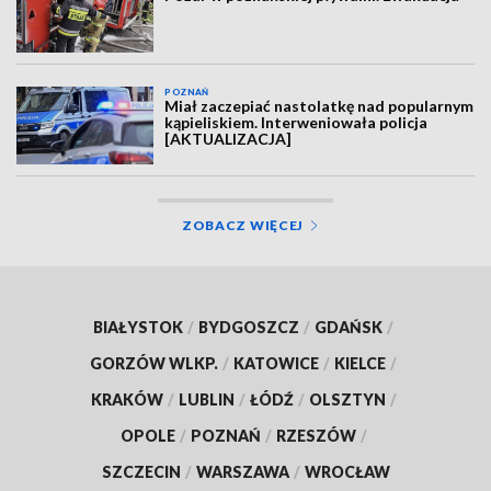
POZNAŃ
Miał zaczepiać nastolatkę nad popularnym
kąpieliskiem. Interweniowała policja
[AKTUALIZACJA]
ZOBACZ WIĘCEJ
BIAŁYSTOK
/
BYDGOSZCZ
/
GDAŃSK
/
GORZÓW WLKP.
/
KATOWICE
/
KIELCE
/
KRAKÓW
/
LUBLIN
/
ŁÓDŹ
/
OLSZTYN
/
OPOLE
/
POZNAŃ
/
RZESZÓW
/
SZCZECIN
/
WARSZAWA
/
WROCŁAW