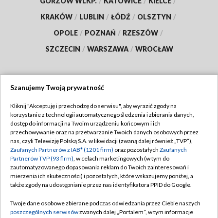
GORZÓW WLKP.
/
KATOWICE
/
KIELCE
/
KRAKÓW
/
LUBLIN
/
ŁÓDŹ
/
OLSZTYN
/
OPOLE
/
POZNAŃ
/
RZESZÓW
/
SZCZECIN
/
WARSZAWA
/
WROCŁAW
Szanujemy Twoją prywatność
Dołącz do nas:
Kliknij "Akceptuję i przechodzę do serwisu", aby wyrazić zgody na
korzystanie z technologii automatycznego śledzenia i zbierania danych,
TVP
dostęp do informacji na Twoim urządzeniu końcowym i ich
Abonament TVP
przechowywanie oraz na przetwarzanie Twoich danych osobowych przez
Regulamin TVP
nas, czyli Telewizję Polską S.A. w likwidacji (zwaną dalej również „TVP”),
Emisja w TVP
Polityka prywatności
Zaufanych Partnerów z IAB* (1201 firm)
oraz pozostałych
Zaufanych
Partnerów TVP (93 firm)
, w celach marketingowych (w tym do
Centrum informacji TVP
Moje zgody
zautomatyzowanego dopasowania reklam do Twoich zainteresowań i
mierzenia ich skuteczności) i pozostałych, które wskazujemy poniżej, a
Naziemna Telewizja Cyfrowa
Pomoc
także zgody na udostępnianie przez nas identyfikatora PPID do Google.
Sklep TVP
Biuro reklamy
Twoje dane osobowe zbierane podczas odwiedzania przez Ciebie naszych
Rada Programowa
Kontakt
poszczególnych serwisów
zwanych dalej „Portalem”, w tym informacje