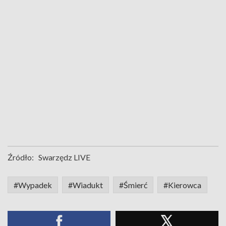
Źródło:
Swarzędz LIVE
#Wypadek
#Wiadukt
#Śmierć
#Kierowca