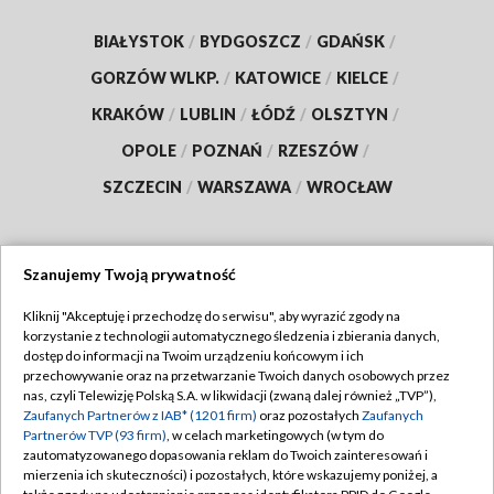
BIAŁYSTOK
/
BYDGOSZCZ
/
GDAŃSK
/
GORZÓW WLKP.
/
KATOWICE
/
KIELCE
/
KRAKÓW
/
LUBLIN
/
ŁÓDŹ
/
OLSZTYN
/
OPOLE
/
POZNAŃ
/
RZESZÓW
/
SZCZECIN
/
WARSZAWA
/
WROCŁAW
Szanujemy Twoją prywatność
Dołącz do nas:
Kliknij "Akceptuję i przechodzę do serwisu", aby wyrazić zgody na
korzystanie z technologii automatycznego śledzenia i zbierania danych,
TVP
dostęp do informacji na Twoim urządzeniu końcowym i ich
Abonament TVP
przechowywanie oraz na przetwarzanie Twoich danych osobowych przez
Regulamin TVP
nas, czyli Telewizję Polską S.A. w likwidacji (zwaną dalej również „TVP”),
Emisja w TVP
Polityka prywatności
Zaufanych Partnerów z IAB* (1201 firm)
oraz pozostałych
Zaufanych
Partnerów TVP (93 firm)
, w celach marketingowych (w tym do
Centrum informacji TVP
Moje zgody
zautomatyzowanego dopasowania reklam do Twoich zainteresowań i
mierzenia ich skuteczności) i pozostałych, które wskazujemy poniżej, a
Naziemna Telewizja Cyfrowa
Pomoc