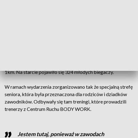
Aleksandra Ferchmin, która wbiegła na metę z wynikiem
18:39, ale warto zaznaczyć, że walka o zwycięstwo trwała do
samego końca. Aleksandra Bereśniewicz, która finiszowała
jako druga straciła do Ferchmin zaledwie 7 sekund. Brązowy
medal wywalczyła Justyna Kurasz, która dobiegła z czasem
18:53.
Do rywalizacji stanęły także dzieci i młodzież, dla których
przygotowano trasy o długości 200m, 400m, 600m oraz
1km. Na starcie pojawiło się 324 młodych biegaczy.
W ramach wydarzenia zorganizowano tak że specjalną strefę
seniora, która była przeznaczona dla rodziców i dziadków
zawodników. Odbywały się tam treningi, które prowadzili
trenerzy z Centrum Ruchu BODY WORK.
Jestem tutaj, ponieważ w zawodach