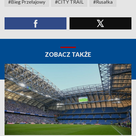
#Bieg Przełajowy
#CITY TRAIL
#Rusałka
ZOBACZ TAKŻE