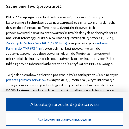
Szanujemy Twoją prywatność
Dołącz do nas:
Kliknij "Akceptuję i przechodzę do serwisu", aby wyrazić zgody na
korzystanie z technologii automatycznego śledzenia i zbierania danych,
TVP
dostęp do informacji na Twoim urządzeniu końcowym i ich
Abonament TVP
przechowywanie oraz na przetwarzanie Twoich danych osobowych przez
Regulamin TVP
nas, czyli Telewizję Polską S.A. w likwidacji (zwaną dalej również „TVP”),
Emisja w TVP
Polityka prywatności
Zaufanych Partnerów z IAB* (1201 firm)
oraz pozostałych
Zaufanych
Partnerów TVP (93 firm)
, w celach marketingowych (w tym do
Centrum informacji TVP
Moje zgody
zautomatyzowanego dopasowania reklam do Twoich zainteresowań i
mierzenia ich skuteczności) i pozostałych, które wskazujemy poniżej, a
Naziemna Telewizja Cyfrowa
Pomoc
także zgody na udostępnianie przez nas identyfikatora PPID do Google.
Sklep TVP
Biuro reklamy
Twoje dane osobowe zbierane podczas odwiedzania przez Ciebie naszych
Rada Programowa
Kontakt
poszczególnych serwisów
zwanych dalej „Portalem”, w tym informacje
zapisywane za pomocą technologii takich jak: pliki cookie, sygnalizatory
System NOS
WWW lub innych podobnych technologii umożliwiających świadczenie
dopasowanych i bezpiecznych usług, personalizację treści oraz reklam,
Informacje o nadawcy
Kanały
udostępnianie funkcji mediów społecznościowych oraz analizowanie
Akceptuję i przechodzę do serwisu
ruchu w Internecie.
Program dla prasy
©2026 Telewizja Polska S.A. w likwidacji
Biuro Reklamy
Twoje dane osobowe zbierane podczas odwiedzania przez Ciebie
Ustawienia zaawansowane
poszczególnych serwisów
na Portalu, takie jak adresy IP, identyfikatory
Ogłoszenie przetargowe
Twoich urządzeń końcowych i identyfikatory plików cookie, informacje o