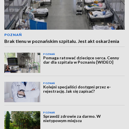
POZNAŃ
Brak tlenu w poznańskim szpitalu. Jest akt oskarżenia
POZNAŃ
Pomaga ratować dziecięce serca. Cenny
dar dla szpitala w Poznaniu [WIDEO]
POZNAŃ
Kolejni specjaliści dostępni przez e-
rejestrację. Jak się zapisać?
POZNAŃ
Sprawdź zdrowie za darmo. W
nietypowym miejscu