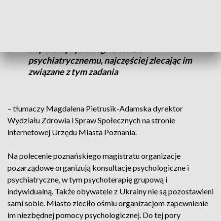
problemy, z którymi trudno sobie poradzić
bez pomocy specjalisty. Dlatego jako
miasto współpracujemy z organizacjami
pozarządowymi w projektach, które służą
wsparciu psychologicznemu i
psychiatrycznemu, najczęściej zlecając im
związane z tym zadania
– tłumaczy Magdalena Pietrusik-Adamska dyrektor
Wydziału Zdrowia i Spraw Społecznych na stronie
internetowej Urzędu Miasta Poznania.
Na polecenie poznańskiego magistratu organizacje
pozarządowe organizują konsultacje psychologiczne i
psychiatryczne, w tym psychoterapię grupową i
indywidualną. Także obywatele z Ukrainy nie są pozostawieni
sami sobie. Miasto zleciło ośmiu organizacjom zapewnienie
im niezbędnej pomocy psychologicznej. Do tej pory