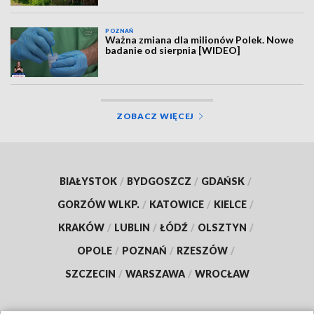
POZNAŃ
Ważna zmiana dla milionów Polek. Nowe
badanie od sierpnia [WIDEO]
ZOBACZ WIĘCEJ
BIAŁYSTOK
/
BYDGOSZCZ
/
GDAŃSK
/
GORZÓW WLKP.
/
KATOWICE
/
KIELCE
/
KRAKÓW
/
LUBLIN
/
ŁÓDŹ
/
OLSZTYN
/
OPOLE
/
POZNAŃ
/
RZESZÓW
/
SZCZECIN
/
WARSZAWA
/
WROCŁAW