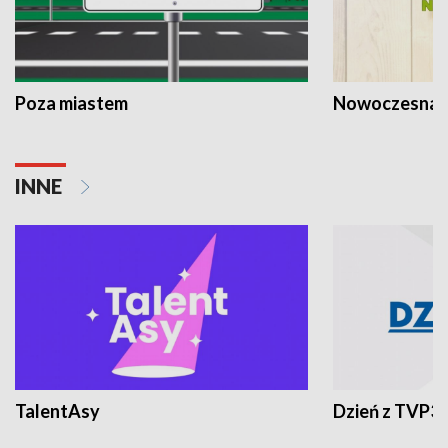
Poza miastem
Nowoczesna 
INNE
TalentAsy
Dzień z TVP3