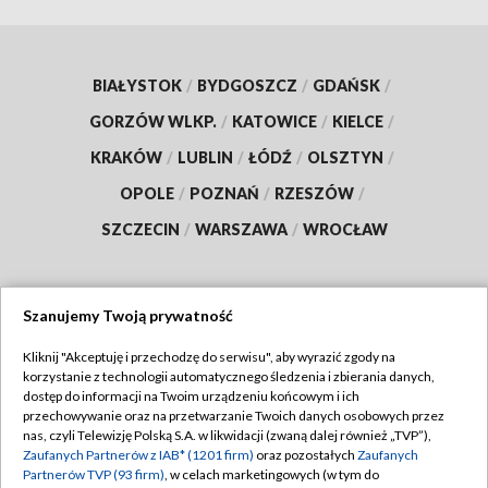
BIAŁYSTOK
/
BYDGOSZCZ
/
GDAŃSK
/
GORZÓW WLKP.
/
KATOWICE
/
KIELCE
/
KRAKÓW
/
LUBLIN
/
ŁÓDŹ
/
OLSZTYN
/
OPOLE
/
POZNAŃ
/
RZESZÓW
/
SZCZECIN
/
WARSZAWA
/
WROCŁAW
Szanujemy Twoją prywatność
Dołącz do nas:
Kliknij "Akceptuję i przechodzę do serwisu", aby wyrazić zgody na
korzystanie z technologii automatycznego śledzenia i zbierania danych,
TVP
dostęp do informacji na Twoim urządzeniu końcowym i ich
Abonament TVP
przechowywanie oraz na przetwarzanie Twoich danych osobowych przez
Regulamin TVP
nas, czyli Telewizję Polską S.A. w likwidacji (zwaną dalej również „TVP”),
Emisja w TVP
Zaufanych Partnerów z IAB* (1201 firm)
oraz pozostałych
Zaufanych
Polityka prywatności
Partnerów TVP (93 firm)
, w celach marketingowych (w tym do
Centrum informacji TVP