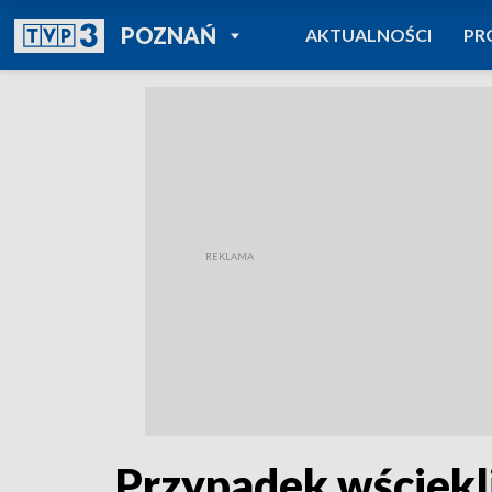
POWRÓT DO
POZNAŃ
AKTUALNOŚCI
PR
TVP REGIONY
Przypadek wściekl