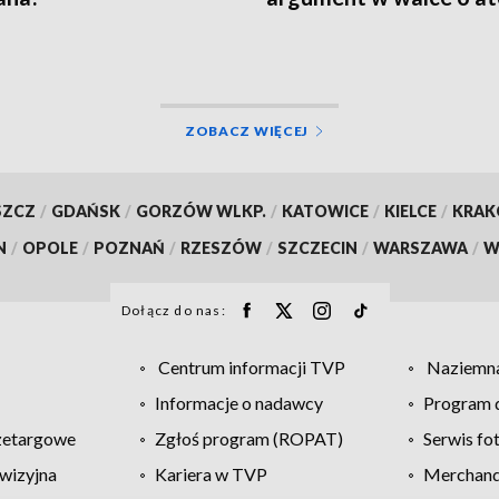
[WIDEO]
ZOBACZ WIĘCEJ
SZCZ
/
GDAŃSK
/
GORZÓW WLKP.
/
KATOWICE
/
KIELCE
/
KRA
N
/
OPOLE
/
POZNAŃ
/
RZESZÓW
/
SZCZECIN
/
WARSZAWA
/
W
Dołącz do nas:
Centrum informacji TVP
Naziemna
Informacje o nadawcy
Program d
zetargowe
Zgłoś program (ROPAT)
Serwis fo
wizyjna
Kariera w TVP
Merchandi