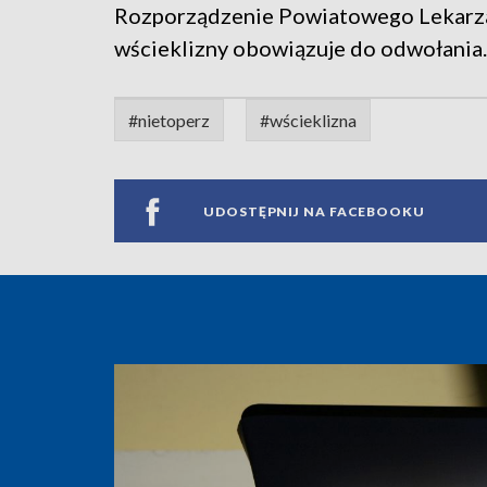
Rozporządzenie Powiatowego Lekarza
wścieklizny obowiązuje do odwołania.
#nietoperz
#wścieklizna
UDOSTĘPNIJ NA FACEBOOKU