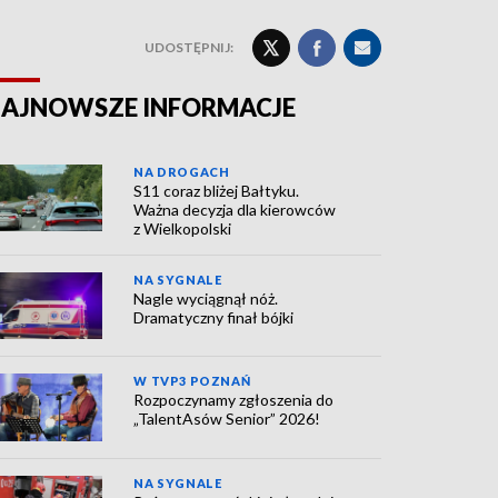
UDOSTĘPNIJ:
AJNOWSZE INFORMACJE
NA DROGACH
S11 coraz bliżej Bałtyku.
Ważna decyzja dla kierowców
z Wielkopolski
NA SYGNALE
Nagle wyciągnął nóż.
Dramatyczny finał bójki
W TVP3 POZNAŃ
Rozpoczynamy zgłoszenia do
„TalentAsów Senior” 2026!
NA SYGNALE