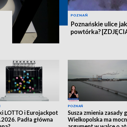
POZNAŃ
Poznańskie ulice jak
powtórka? [ZDJĘCI
Ń
POZNAŃ
i LOTTO i Eurojackpot
Susza zmienia zasady g
.2026. Padła główna
Wielkopolska ma moc
ana?
argument w walce o a