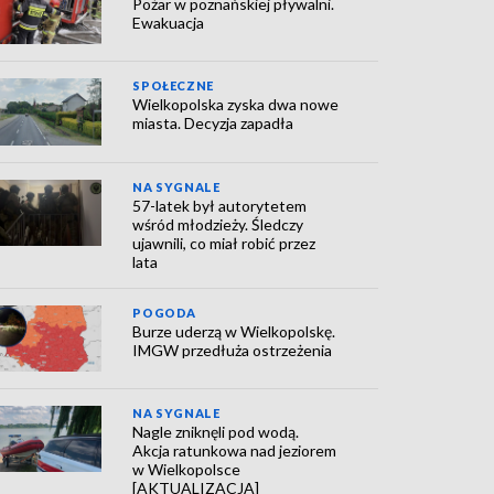
Pożar w poznańskiej pływalni.
Ewakuacja
SPOŁECZNE
Wielkopolska zyska dwa nowe
miasta. Decyzja zapadła
NA SYGNALE
57-latek był autorytetem
wśród młodzieży. Śledczy
ujawnili, co miał robić przez
lata
POGODA
Burze uderzą w Wielkopolskę.
IMGW przedłuża ostrzeżenia
NA SYGNALE
Nagle zniknęli pod wodą.
Akcja ratunkowa nad jeziorem
w Wielkopolsce
[AKTUALIZACJA]