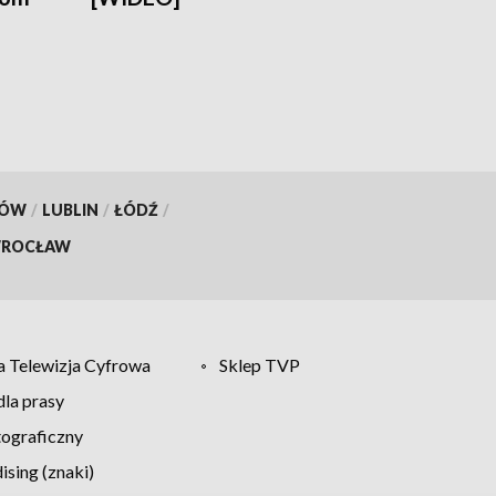
KÓW
/
LUBLIN
/
ŁÓDŹ
/
ROCŁAW
 Telewizja Cyfrowa
Sklep TVP
la prasy
tograficzny
sing (znaki)