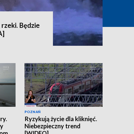
 rzeki. Będzie
A]
POZNAŃ
ry.
Ryzykują życie dla kliknięć.
ny
Niebezpieczny trend
tom
[WIDEO]