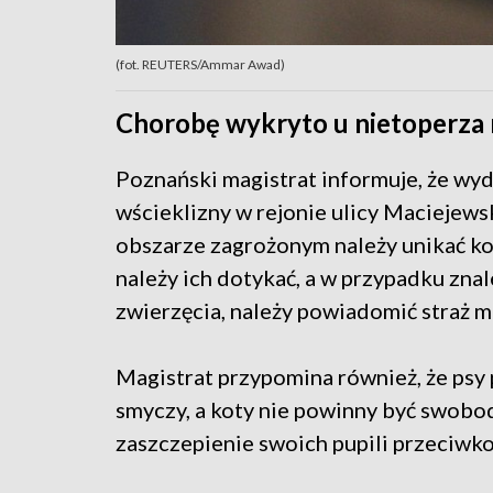
(fot. REUTERS/Ammar Awad)
Chorobę wykryto u nietoperza
Poznański magistrat informuje, że wy
wścieklizny w rejonie ulicy Maciejew
obszarze zagrożonym należy unikać ko
należy ich dotykać, a w przypadku zna
zwierzęcia, należy powiadomić straż m
Magistrat przypomina również, że psy
smyczy, a koty nie powinny być swobo
zaszczepienie swoich pupili przeciwko