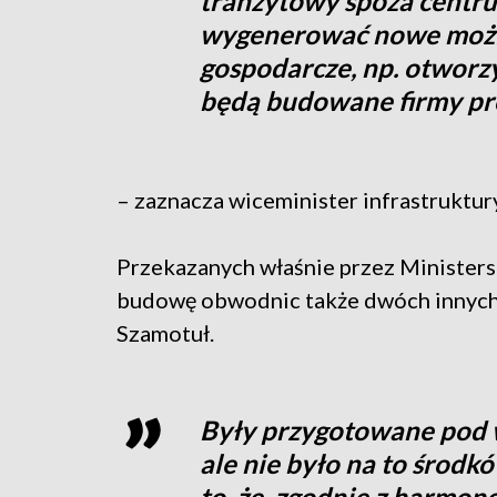
tranzytowy spoza centru
wygenerować nowe możl
gospodarcze, np. otworzy
będą budowane firmy pro
– zaznacza wiceminister infrastruktur
Przekazanych właśnie przez Ministers
budowę obwodnic także dwóch innych 
Szamotuł.
Były przygotowane pod
ale nie było na to środkó
to, że, zgodnie z harmo