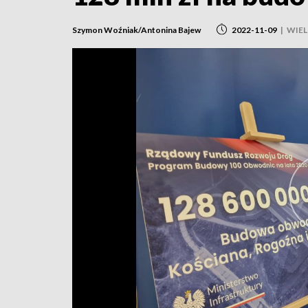
Szymon Woźniak/Antonina Bajew
2022-11-09
|
WIE