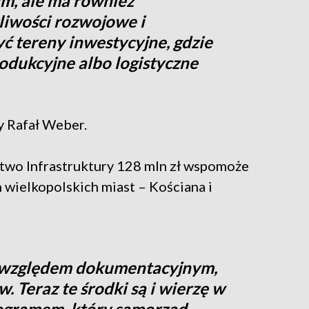
m, ale ma również
iwości rozwojowe i
ć tereny inwestycyjne, gdzie
dukcyjne albo logistyczne
y Rafał Weber.
two Infrastruktury 128 mln zł wspomoże
wielkopolskich miast – Kościana i
 względem dokumentacyjnym,
w. Teraz te środki są i wierzę w
nogramem, który samorząd