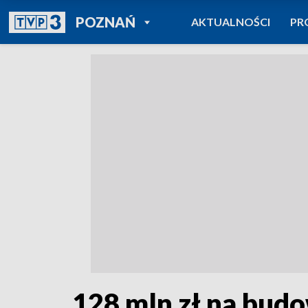
POWRÓT DO
POZNAŃ
AKTUALNOŚCI
PR
TVP REGIONY
128 mln zł na bud