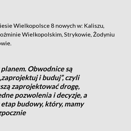
sie Wielkopolsce 8 nowych w: Kaliszu,
Koźminie Wielkopolskim, Strykowie, Żodyniu
owie.
z planem. Obwodnice są
aprojektuj i buduj”, czyli
zą zaprojektować drogę,
dne pozwolenia i decyzje, a
 etap budowy, który, mamy
ozpocznie