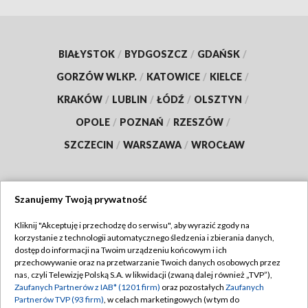
BIAŁYSTOK
/
BYDGOSZCZ
/
GDAŃSK
/
GORZÓW WLKP.
/
KATOWICE
/
KIELCE
/
KRAKÓW
/
LUBLIN
/
ŁÓDŹ
/
OLSZTYN
/
OPOLE
/
POZNAŃ
/
RZESZÓW
/
SZCZECIN
/
WARSZAWA
/
WROCŁAW
Szanujemy Twoją prywatność
Dołącz do nas:
Kliknij "Akceptuję i przechodzę do serwisu", aby wyrazić zgody na
korzystanie z technologii automatycznego śledzenia i zbierania danych,
TVP
dostęp do informacji na Twoim urządzeniu końcowym i ich
Abonament TVP
przechowywanie oraz na przetwarzanie Twoich danych osobowych przez
Regulamin TVP
nas, czyli Telewizję Polską S.A. w likwidacji (zwaną dalej również „TVP”),
Emisja w TVP
Zaufanych Partnerów z IAB* (1201 firm)
oraz pozostałych
Zaufanych
Polityka prywatności
Partnerów TVP (93 firm)
, w celach marketingowych (w tym do
Centrum informacji TVP