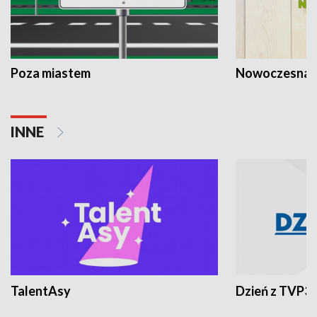
Poza miastem
Nowoczesna 
INNE
TalentAsy
Dzień z TVP3