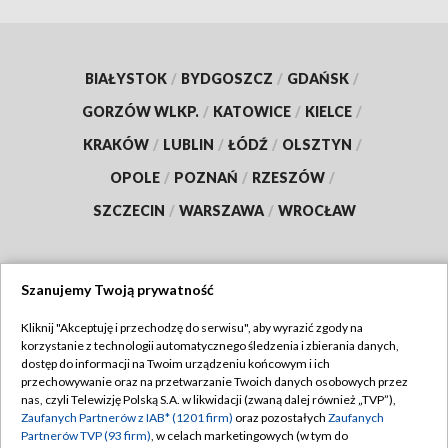
BIAŁYSTOK
/
BYDGOSZCZ
/
GDAŃSK
/
GORZÓW WLKP.
/
KATOWICE
/
KIELCE
/
KRAKÓW
/
LUBLIN
/
ŁÓDŹ
/
OLSZTYN
/
OPOLE
/
POZNAŃ
/
RZESZÓW
/
SZCZECIN
/
WARSZAWA
/
WROCŁAW
Szanujemy Twoją prywatność
Dołącz do nas:
Kliknij "Akceptuję i przechodzę do serwisu", aby wyrazić zgody na
korzystanie z technologii automatycznego śledzenia i zbierania danych,
TVP
dostęp do informacji na Twoim urządzeniu końcowym i ich
Abonament TVP
przechowywanie oraz na przetwarzanie Twoich danych osobowych przez
Regulamin TVP
nas, czyli Telewizję Polską S.A. w likwidacji (zwaną dalej również „TVP”),
Emisja w TVP
Zaufanych Partnerów z IAB* (1201 firm)
oraz pozostałych
Zaufanych
Polityka prywatności
Partnerów TVP (93 firm)
, w celach marketingowych (w tym do
Centrum informacji TVP