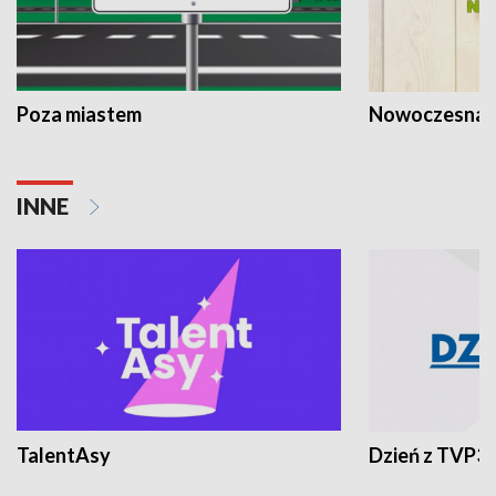
Poza miastem
Nowoczesna 
INNE
TalentAsy
Dzień z TVP3