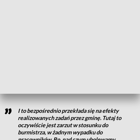
następnym do końca czerwca. [Tak]
naprawdę rok budżetowy trwa dla nas
półtora roku, a nie rok
– zaznacza przewodniczący Rady Miasta w Mosinie Dominik
Michalak.
Referatem inwestycji zarządza już trzeci w ciągu 4 lat
kierownik, a całym urzędem 4. już czwarty sekretarz. W
powiecie poznańskim nie ma gminy, w której byłaby tak duża
rotacja urzędników, która dodatkowo wciąż się zwiększa.
I to bezpośrednio przekłada się na efekty
realizowanych zadań przez gminę. Tutaj to
oczywiście jest zarzut w stosunku do
burmistrza, w żadnym wypadku do
pracowników. Bo, nad czym ubolewamy,