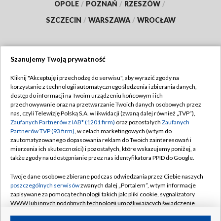
OPOLE
/
POZNAŃ
/
RZESZÓW
/
SZCZECIN
/
WARSZAWA
/
WROCŁAW
Szanujemy Twoją prywatność
Dołącz do nas:
Kliknij "Akceptuję i przechodzę do serwisu", aby wyrazić zgody na
korzystanie z technologii automatycznego śledzenia i zbierania danych,
TVP
dostęp do informacji na Twoim urządzeniu końcowym i ich
Abonament TVP
przechowywanie oraz na przetwarzanie Twoich danych osobowych przez
Regulamin TVP
nas, czyli Telewizję Polską S.A. w likwidacji (zwaną dalej również „TVP”),
Emisja w TVP
Polityka prywatności
Zaufanych Partnerów z IAB* (1201 firm)
oraz pozostałych
Zaufanych
Partnerów TVP (93 firm)
, w celach marketingowych (w tym do
Centrum informacji TVP
Moje zgody
zautomatyzowanego dopasowania reklam do Twoich zainteresowań i
mierzenia ich skuteczności) i pozostałych, które wskazujemy poniżej, a
Naziemna Telewizja Cyfrowa
Pomoc
także zgody na udostępnianie przez nas identyfikatora PPID do Google.
Sklep TVP
Biuro reklamy
Twoje dane osobowe zbierane podczas odwiedzania przez Ciebie naszych
Rada Programowa
Kontakt
poszczególnych serwisów
zwanych dalej „Portalem”, w tym informacje
zapisywane za pomocą technologii takich jak: pliki cookie, sygnalizatory
System NOS
WWW lub innych podobnych technologii umożliwiających świadczenie
dopasowanych i bezpiecznych usług, personalizację treści oraz reklam,
Informacje o nadawcy
Kanały
udostępnianie funkcji mediów społecznościowych oraz analizowanie