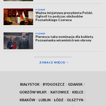
POZNAŃ
Ważna inicjatywa prezydenta Polski.
Ogłosił to podczas obchodów
Poznańskiego Czerwca
POZNAŃ
Pierwsza taka nominacja dla kobiety.
Poznanianka wiceministrem obrony
ZOBACZ WIĘCEJ
BIAŁYSTOK
/
BYDGOSZCZ
/
GDAŃSK
/
GORZÓW WLKP.
/
KATOWICE
/
KIELCE
/
KRAKÓW
/
LUBLIN
/
ŁÓDŹ
/
OLSZTYN
/