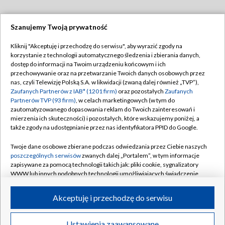
Szanujemy Twoją prywatność
Dołącz do nas:
Kliknij "Akceptuję i przechodzę do serwisu", aby wyrazić zgody na
korzystanie z technologii automatycznego śledzenia i zbierania danych,
TVP
dostęp do informacji na Twoim urządzeniu końcowym i ich
Abonament TVP
przechowywanie oraz na przetwarzanie Twoich danych osobowych przez
Regulamin TVP
nas, czyli Telewizję Polską S.A. w likwidacji (zwaną dalej również „TVP”),
Emisja w TVP
Polityka prywatności
Zaufanych Partnerów z IAB* (1201 firm)
oraz pozostałych
Zaufanych
Partnerów TVP (93 firm)
, w celach marketingowych (w tym do
Centrum informacji TVP
Moje zgody
zautomatyzowanego dopasowania reklam do Twoich zainteresowań i
mierzenia ich skuteczności) i pozostałych, które wskazujemy poniżej, a
Naziemna Telewizja Cyfrowa
Pomoc
także zgody na udostępnianie przez nas identyfikatora PPID do Google.
Sklep TVP
Biuro reklamy
Twoje dane osobowe zbierane podczas odwiedzania przez Ciebie naszych
Rada Programowa
Kontakt
poszczególnych serwisów
zwanych dalej „Portalem”, w tym informacje
zapisywane za pomocą technologii takich jak: pliki cookie, sygnalizatory
System NOS
WWW lub innych podobnych technologii umożliwiających świadczenie
dopasowanych i bezpiecznych usług, personalizację treści oraz reklam,
Informacje o nadawcy
Kanały
udostępnianie funkcji mediów społecznościowych oraz analizowanie
Akceptuję i przechodzę do serwisu
ruchu w Internecie.
Program dla prasy
©2026 Telewizja Polska S.A. w likwidacji
Biuro Reklamy
Twoje dane osobowe zbierane podczas odwiedzania przez Ciebie
Ustawienia zaawansowane