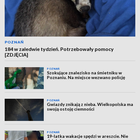
POZNAŃ
184 w zaledwie tydzień. Potrzebowały pomocy
[ZDJĘCIA]
POZNAŃ
Szokujące znalezisko na śmietniku w
Poznaniu. Na miejsce wezwano policję
POZNAŃ
Gwiazdy znikają z nieba. Wielkopolska ma
swoją ostoję ciemności
POZNAŃ
19-latka wakacje spędzi w areszcie. Nie