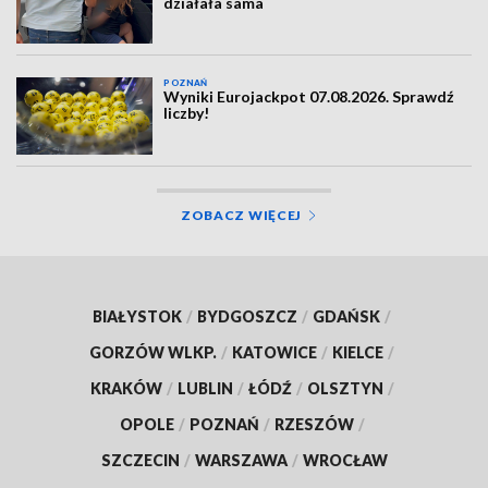
działała sama
POZNAŃ
Wyniki Eurojackpot 07.08.2026. Sprawdź
liczby!
ZOBACZ WIĘCEJ
BIAŁYSTOK
/
BYDGOSZCZ
/
GDAŃSK
/
GORZÓW WLKP.
/
KATOWICE
/
KIELCE
/
KRAKÓW
/
LUBLIN
/
ŁÓDŹ
/
OLSZTYN
/
OPOLE
/
POZNAŃ
/
RZESZÓW
/
SZCZECIN
/
WARSZAWA
/
WROCŁAW