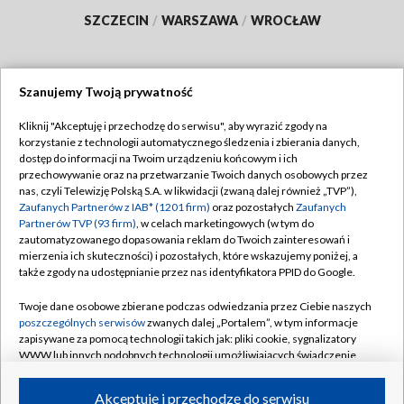
SZCZECIN
/
WARSZAWA
/
WROCŁAW
Szanujemy Twoją prywatność
Dołącz do nas:
Kliknij "Akceptuję i przechodzę do serwisu", aby wyrazić zgody na
korzystanie z technologii automatycznego śledzenia i zbierania danych,
TVP
dostęp do informacji na Twoim urządzeniu końcowym i ich
Abonament TVP
przechowywanie oraz na przetwarzanie Twoich danych osobowych przez
Regulamin TVP
nas, czyli Telewizję Polską S.A. w likwidacji (zwaną dalej również „TVP”),
Emisja w TVP
Polityka prywatności
Zaufanych Partnerów z IAB* (1201 firm)
oraz pozostałych
Zaufanych
Partnerów TVP (93 firm)
, w celach marketingowych (w tym do
Centrum informacji TVP
Moje zgody
zautomatyzowanego dopasowania reklam do Twoich zainteresowań i
mierzenia ich skuteczności) i pozostałych, które wskazujemy poniżej, a
Naziemna Telewizja Cyfrowa
Pomoc
także zgody na udostępnianie przez nas identyfikatora PPID do Google.
Sklep TVP
Biuro reklamy
Twoje dane osobowe zbierane podczas odwiedzania przez Ciebie naszych
Rada Programowa
Kontakt
poszczególnych serwisów
zwanych dalej „Portalem”, w tym informacje
zapisywane za pomocą technologii takich jak: pliki cookie, sygnalizatory
System NOS
WWW lub innych podobnych technologii umożliwiających świadczenie
dopasowanych i bezpiecznych usług, personalizację treści oraz reklam,
Informacje o nadawcy
Kanały
udostępnianie funkcji mediów społecznościowych oraz analizowanie
Akceptuję i przechodzę do serwisu
ruchu w Internecie.