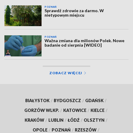
POZNAŃ
Sprawdź zdrowie za darmo. W
nietypowym miejscu
POZNAŃ
Ważna zmiana dla milionów Polek. Nowe
badanie od sierpnia [WIDEO]
ZOBACZ WIĘCEJ
BIAŁYSTOK
/
BYDGOSZCZ
/
GDAŃSK
/
GORZÓW WLKP.
/
KATOWICE
/
KIELCE
/
KRAKÓW
/
LUBLIN
/
ŁÓDŹ
/
OLSZTYN
/
OPOLE
/
POZNAŃ
/
RZESZÓW
/