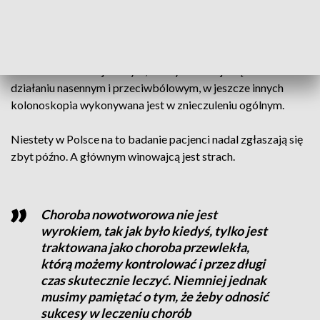
między 50. a 65. rokiem życia lub młodsze od 40. roku życia
jeżeli w ich najbliższej rodzinie został wykryty przypadek
zachorowania na raka jelita grubego. Badanie trwa
kilkadziesiąt minut. W jednych ośrodkach wykonywane jest
w znieczuleniu miejscowym, w innych stosuje się leki o
działaniu nasennym i przeciwbólowym, w jeszcze innych
kolonoskopia wykonywana jest w znieczuleniu ogólnym.
Niestety w Polsce na to badanie pacjenci nadal zgłaszają się
zbyt późno. A głównym winowajcą jest strach.
Choroba nowotworowa nie jest
wyrokiem, tak jak było kiedyś, tylko jest
traktowana jako choroba przewlekła,
którą możemy kontrolować i przez długi
czas skutecznie leczyć. Niemniej jednak
musimy pamiętać o tym, że żeby odnosić
sukcesy w leczeniu chorób