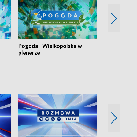
Pogoda - Wielkopolska w
Eko prognoza
plenerze