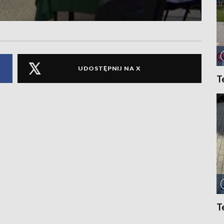
UDOSTĘPNIJ NA X
T
T