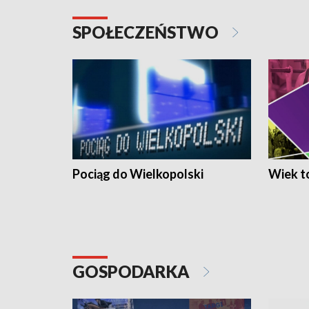
SPOŁECZEŃSTWO
Pociąg do Wielkopolski
Wiek to
GOSPODARKA