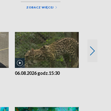
ZOBACZ WIĘCEJ
06.08.2026 godz.15:30
05.08.2026 g