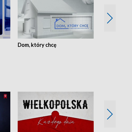
Dom, który chcę
Biznes Wielk