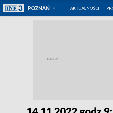
POWRÓT DO
POZNAŃ
AKTUALNOŚCI
PR
TVP REGIONY
14.11.2022 godz.9