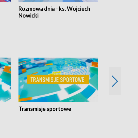
Rozmowa dnia - ks. Wojciech
Euro Fakty
Nowicki
Transmisje sportowe
Reportaże s