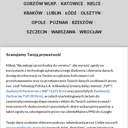
GORZÓW WLKP.
/
KATOWICE
/
KIELCE
/
KRAKÓW
/
LUBLIN
/
ŁÓDŹ
/
OLSZTYN
/
OPOLE
/
POZNAŃ
/
RZESZÓW
/
SZCZECIN
/
WARSZAWA
/
WROCŁAW
Szanujemy Twoją prywatność
Dołącz do nas:
Kliknij "Akceptuję i przechodzę do serwisu", aby wyrazić zgody na
korzystanie z technologii automatycznego śledzenia i zbierania danych,
TVP
dostęp do informacji na Twoim urządzeniu końcowym i ich
Abonament TVP
przechowywanie oraz na przetwarzanie Twoich danych osobowych przez
Regulamin TVP
nas, czyli Telewizję Polską S.A. w likwidacji (zwaną dalej również „TVP”),
Emisja w TVP
Polityka prywatności
Zaufanych Partnerów z IAB* (1201 firm)
oraz pozostałych
Zaufanych
Partnerów TVP (93 firm)
, w celach marketingowych (w tym do
Centrum informacji TVP
Moje zgody
zautomatyzowanego dopasowania reklam do Twoich zainteresowań i
mierzenia ich skuteczności) i pozostałych, które wskazujemy poniżej, a
Naziemna Telewizja Cyfrowa
Pomoc
także zgody na udostępnianie przez nas identyfikatora PPID do Google.
Sklep TVP
Biuro reklamy
Twoje dane osobowe zbierane podczas odwiedzania przez Ciebie naszych
Rada Programowa
poszczególnych serwisów
zwanych dalej „Portalem”, w tym informacje