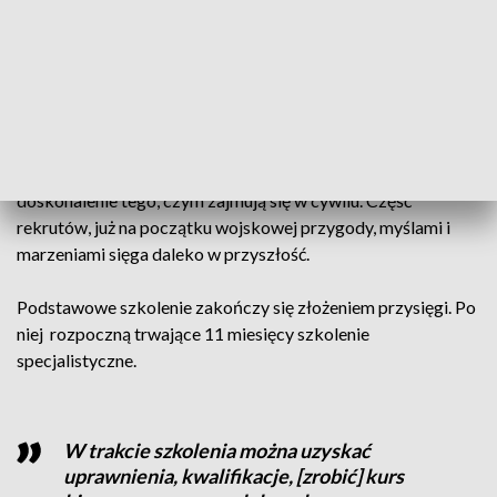
– dodaje dowódca drużyny kpr. Marcin Lemke.
U progu szkolenia u rekrutów są chęci, zapał oraz
motywacja.
Niektórzy postrzegają wojsko jako szansę i przestrzeń na
doskonalenie tego, czym zajmują się w cywilu. Część
rekrutów, już na początku wojskowej przygody, myślami i
marzeniami sięga daleko w przyszłość.
Podstawowe szkolenie zakończy się złożeniem przysięgi. Po
niej rozpoczną trwające 11 miesięcy szkolenie
specjalistyczne.
W trakcie szkolenia można uzyskać
uprawnienia, kwalifikacje, [zrobić] kurs