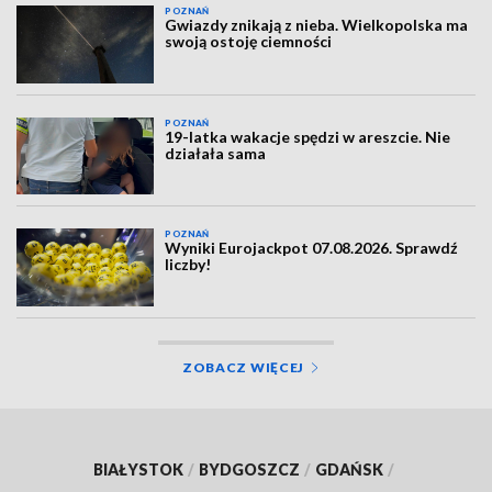
POZNAŃ
Gwiazdy znikają z nieba. Wielkopolska ma
swoją ostoję ciemności
POZNAŃ
19-latka wakacje spędzi w areszcie. Nie
działała sama
POZNAŃ
Wyniki Eurojackpot 07.08.2026. Sprawdź
liczby!
ZOBACZ WIĘCEJ
BIAŁYSTOK
/
BYDGOSZCZ
/
GDAŃSK
/