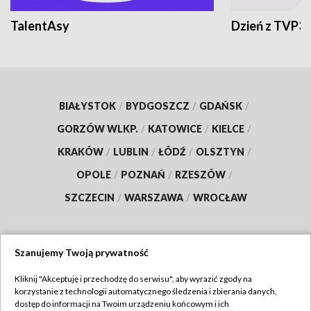
TalentAsy
Dzień z TVP3
BIAŁYSTOK
/
BYDGOSZCZ
/
GDAŃSK
/
GORZÓW WLKP.
/
KATOWICE
/
KIELCE
/
KRAKÓW
/
LUBLIN
/
ŁÓDŹ
/
OLSZTYN
/
OPOLE
/
POZNAŃ
/
RZESZÓW
/
SZCZECIN
/
WARSZAWA
/
WROCŁAW
Szanujemy Twoją prywatność
Dołącz do nas:
Kliknij "Akceptuję i przechodzę do serwisu", aby wyrazić zgody na
korzystanie z technologii automatycznego śledzenia i zbierania danych,
TVP
dostęp do informacji na Twoim urządzeniu końcowym i ich