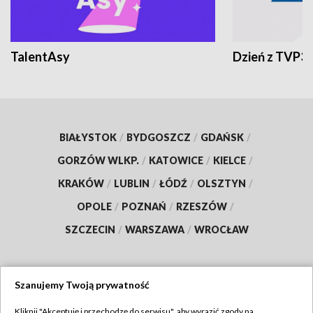
TalentAsy
Dzień z TVP3
BIAŁYSTOK
/
BYDGOSZCZ
/
GDAŃSK
/
GORZÓW WLKP.
/
KATOWICE
/
KIELCE
/
KRAKÓW
/
LUBLIN
/
ŁÓDŹ
/
OLSZTYN
/
OPOLE
/
POZNAŃ
/
RZESZÓW
/
SZCZECIN
/
WARSZAWA
/
WROCŁAW
Szanujemy Twoją prywatność
Dołącz do nas:
Kliknij "Akceptuję i przechodzę do serwisu", aby wyrazić zgody na