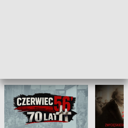
Flesz Targowy
rAZem zmieni
HISTORIA