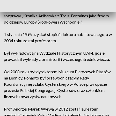
archeologii w 1981. Następnie podjął pracę na poznańskiej
uczelni. W 1985 otrzymał tytuł doktora na podstawie
rozprawy „Kronika Arlberyka z Trois-Fontaines jako źródło
do dziejów Europy Środkowej i Wschodniej”.
1 stycznia 1996 uzyskał stopień doktora habilitowanego, a w
2004 roku został profesorem.
Był wykładowcą na Wydziale Historycznym UAM, gdzie
prowadził wykłady z prahistorii i wczesnego średniowiecza.
Od 2008 roku był dyrektorem Muzeum Pierwszych Piastów
na Lednicy. Ponadto był przewodniczącym Rady
Koordynacyjnej Szlaku Cysterskiego w Polsce przy opacie
prezesie Polskiej Kongregacji Cystersów oraz członkiem
licznych towarzystw naukowych.
Prof. Andrzej Marek Wyrwa w 2012 został laureatem
nagrody Człowiek Roku Mediów Lokalnych. Został również