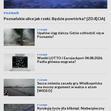
POZNAŃ
Poznańskie ulice jak rzeki. Będzie powtórka? [ZDJĘCIA]
POZNAŃ
Upałów ciąg dalszy. Gdzie schłodzić się w
Poznaniu?
POZNAŃ
Wyniki LOTTO i Eurojackpot 04.08.2026.
Padła główna wygrana?
POZNAŃ
Susza zmienia zasady gry. Wielkopolska
ma mocny argument w walce o atom
[WIDEO]
POZNAŃ
Ryzykują życie dla kliknięć. Niebezpieczny