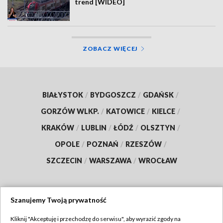
trend [WIDEO]
ZOBACZ WIĘCEJ
BIAŁYSTOK
/
BYDGOSZCZ
/
GDAŃSK
/
GORZÓW WLKP.
/
KATOWICE
/
KIELCE
/
KRAKÓW
/
LUBLIN
/
ŁÓDŹ
/
OLSZTYN
/
OPOLE
/
POZNAŃ
/
RZESZÓW
/
SZCZECIN
/
WARSZAWA
/
WROCŁAW
Szanujemy Twoją prywatność
Dołącz do nas:
Kliknij "Akceptuję i przechodzę do serwisu", aby wyrazić zgody na