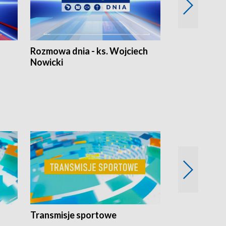
Rozmowa dnia - ks. Wojciech
Euro Fakty
Nowicki
Transmisje sportowe
Reportaże s