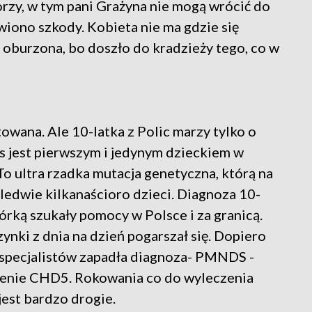
orzy, w tym pani Grażyna nie mogą wrócić do
wiono szkody. Kobieta nie ma gdzie się
t oburzona, bo doszło do kradzieży tego, co w
towana. Ale 10-latka z Polic marzy tylko o
s jest pierwszym i jedynym dzieckiem w
o ultra rzadka mutacja genetyczna, którą na
edwie kilkanaścioro dzieci. Diagnoza 10-
córką szukały pomocy w Polsce i za granicą.
zynki z dnia na dzień pogarszał się. Dopiero
h specjalistów zapadła diagnoza- PMNDS -
enie CHD5. Rokowania co do wyleczenia
 jest bardzo drogie.