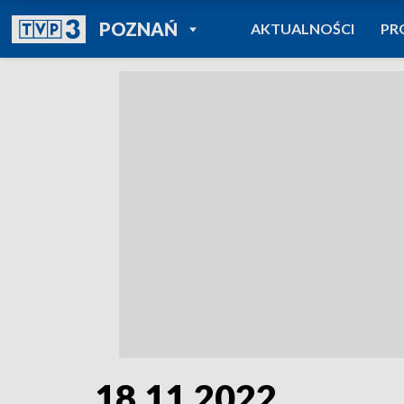
POWRÓT DO
POZNAŃ
AKTUALNOŚCI
PR
TVP REGIONY
18.11.2022