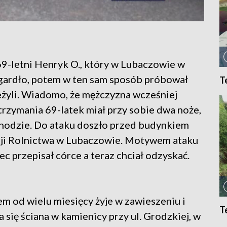
69-letni Henryk O., który w Lubaczowie w
e gardło, potem w ten sam sposób próbował
T
żyli. Wiadomo, że mężczyzna wcześniej
atrzymania 69-latek miał przy sobie dwa noże,
ochodzie. Do ataku doszło przed budynkiem
acji Rolnictwa w Lubaczowie. Motywem ataku
iec przepisał córce a teraz chciał odzyskać.
m od wielu miesięcy żyje w zawieszeniu i
T
się ściana w kamienicy przy ul. Grodzkiej, w