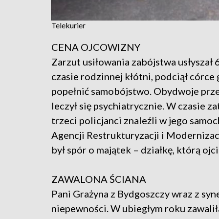
Telekurier
CENA OJCOWIZNY
Zarzut usiłowania zabójstwa usłyszał 
czasie rodzinnej kłótni, podciął córc
popełnić samobójstwo. Obydwoje prze
leczył się psychiatrycznie. W czasie z
trzeci policjanci znaleźli w jego sam
Agencji Restrukturyzacji i Moderniz
był spór o majątek – działkę, którą ojc
ZAWALONA ŚCIANA
Pani Grażyna z Bydgoszczy wraz z syne
niepewności. W ubiegłym roku zawaliła 