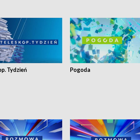
op. Tydzień
Pogoda