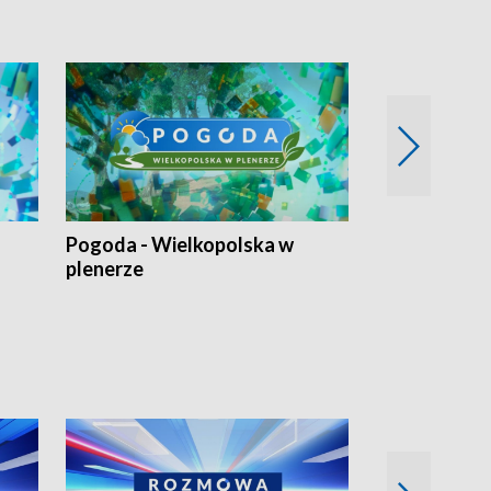
Pogoda - Wielkopolska w
Eko prognoza
plenerze