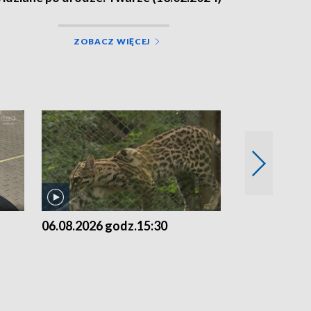
ZOBACZ WIĘCEJ
06.08.2026 godz.15:30
05.08.2026 g