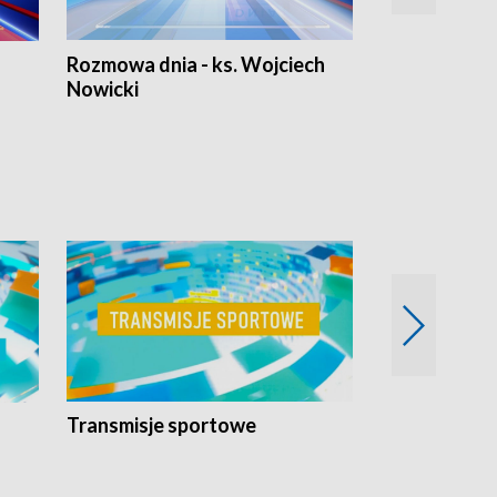
Rozmowa dnia - ks. Wojciech
Euro Fakty
Nowicki
Transmisje sportowe
Reportaże s