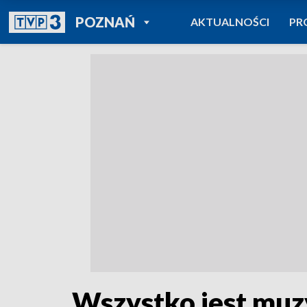
POWRÓT DO
POZNAŃ
AKTUALNOŚCI
PR
TVP REGIONY
Wszystko jest muz