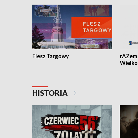
Flesz Targowy
rAZem 
Wielko
HISTORIA