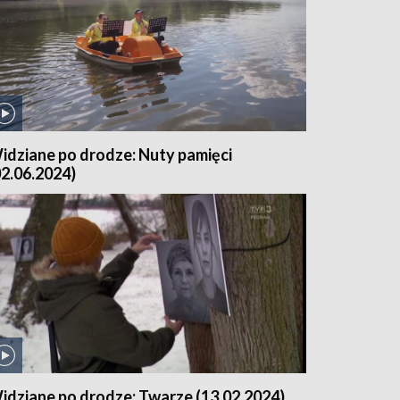
idziane po drodze: Nuty pamięci
02.06.2024)
idziane po drodze: Twarze (13.02.2024)