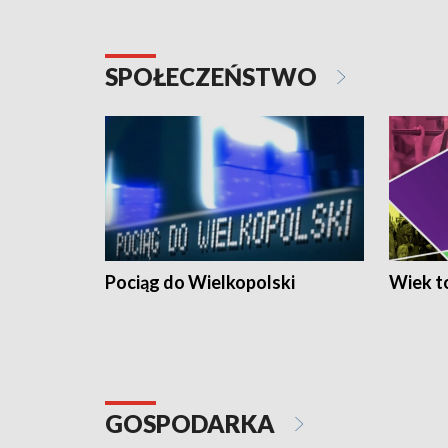
SPOŁECZEŃSTWO
Pociąg do Wielkopolski
Wiek to
GOSPODARKA