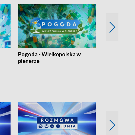
Pogoda - Wielkopolska w
Eko prognoza
plenerze