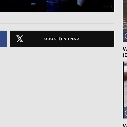
UDOSTĘPNIJ NA X
W
(
W