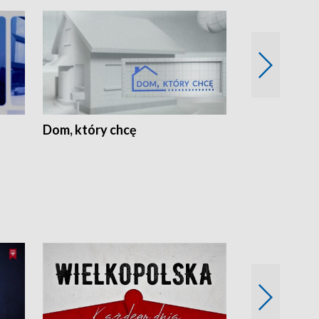
Dom, który chcę
Biznes Wielk