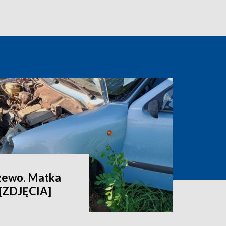
zewo. Matka
 [ZDJĘCIA]