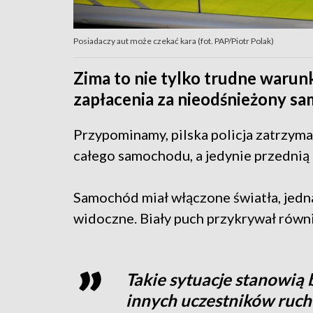
Posiadaczy aut może czekać kara (fot. PAP/Piotr Polak)
Zima to nie tylko trudne warunk
zapłacenia za nieodśnieżony s
Przypominamy, pilska policja zatrzyma
całego samochodu, a jedynie przednią 
Samochód miał włączone światła, jedna
widoczne. Biały puch przykrywał równ
Takie sytuacje stanowią 
innych uczestników ruch