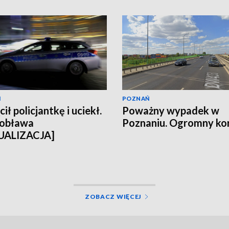
Ń
POZNAŃ
ił policjantkę i uciekł.
Poważny wypadek w
 obława
Poznaniu. Ogromny ko
UALIZACJA]
ZOBACZ WIĘCEJ