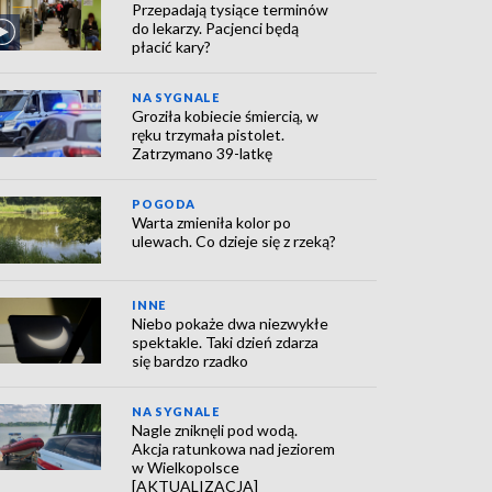
Przepadają tysiące terminów
do lekarzy. Pacjenci będą
płacić kary?
NA SYGNALE
Groziła kobiecie śmiercią, w
ręku trzymała pistolet.
Zatrzymano 39-latkę
POGODA
Warta zmieniła kolor po
ulewach. Co dzieje się z rzeką?
INNE
Niebo pokaże dwa niezwykłe
spektakle. Taki dzień zdarza
się bardzo rzadko
NA SYGNALE
Nagle zniknęli pod wodą.
Akcja ratunkowa nad jeziorem
w Wielkopolsce
[AKTUALIZACJA]