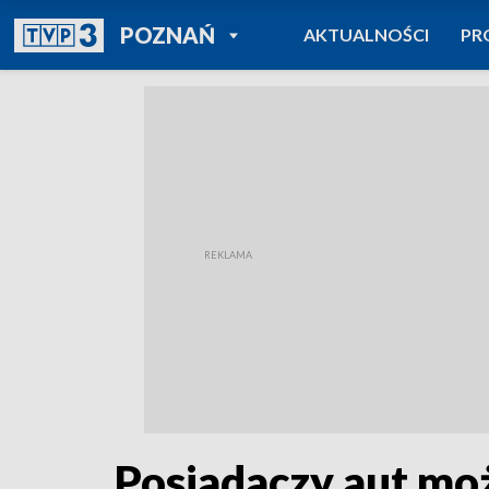
POWRÓT DO
POZNAŃ
AKTUALNOŚCI
PR
TVP REGIONY
Posiadaczy aut mo