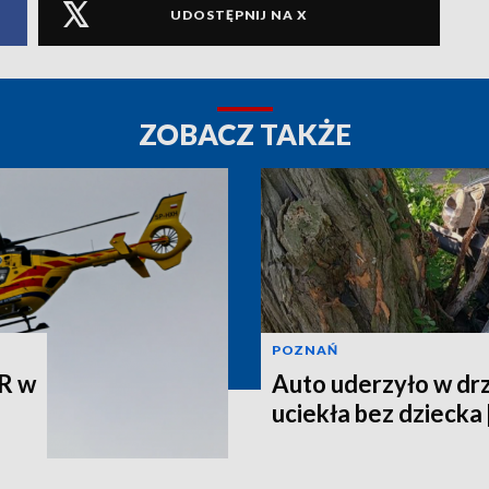
UDOSTĘPNIJ NA X
ZOBACZ TAKŻE
POZNAŃ
R w
Auto uderzyło w dr
uciekła bez dziecka