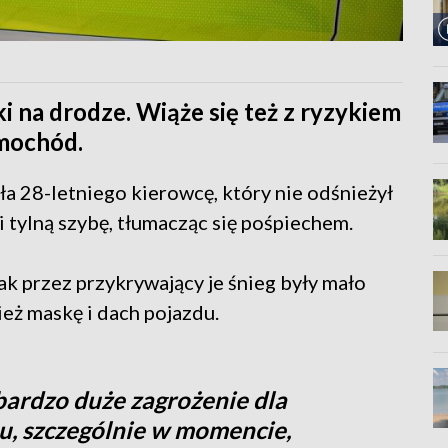
i na drodze. Wiąże się też z ryzykiem
amochód.
ła 28-letniego kierowcę, który nie odśnieżył
i tylną szybę, tłumacząc się pośpiechem.
k przez przykrywający je śnieg były mało
ież maskę i dach pojazdu.
bardzo duże zagrożenie dla
u, szczególnie w momencie,