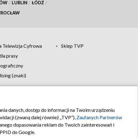
KÓW
/
LUBLIN
/
ŁÓDŹ
/
ROCŁAW
 Telewizja Cyfrowa
Sklep TVP
la prasy
tograficzny
sing (znaki)
klamy
Kontakt
rania danych, dostęp do informacji na Twoim urządzeniu
idacji (zwaną dalej również „TVP”),
Zaufanych Partnerów
anego dopasowania reklam do Twoich zainteresowań i
a PPID do Google.