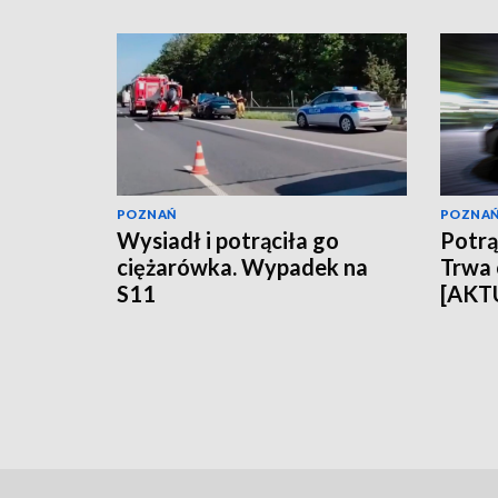
POZNAŃ
POZNA
Wysiadł i potrąciła go
Potrąc
ciężarówka. Wypadek na
Trwa
S11
[AKT