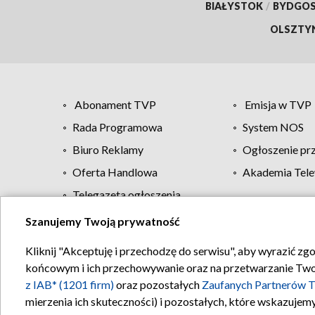
BIAŁYSTOK
/
BYDGO
OLSZTY
Abonament TVP
Emisja w TVP
Rada Programowa
System NOS
Biuro Reklamy
Ogłoszenie pr
Oferta Handlowa
Akademia Tele
Telegazeta ogłoszenia
Szanujemy Twoją prywatność
Regulamin TVP
Kliknij "Akceptuję i przechodzę do serwisu", aby wyrazić zg
końcowym i ich przechowywanie oraz na przetwarzanie Twoich
z IAB* (1201 firm)
oraz pozostałych
Zaufanych Partnerów T
mierzenia ich skuteczności) i pozostałych, które wskazujemy