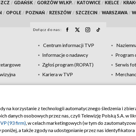
SZCZ
/
GDAŃSK
/
GORZÓW WLKP.
/
KATOWICE
/
KIELCE
/
KRA
N
/
OPOLE
/
POZNAŃ
/
RZESZÓW
/
SZCZECIN
/
WARSZAWA
/
W
Dołącz do nas:
Centrum informacji TVP
Naziemna
Informacje o nadawcy
Program d
zetargowe
Zgłoś program (ROPAT)
Serwis fo
wizyjna
Kariera w TVP
Merchandi
Polityka prywatności
Moje zgody
Pomoc
Biuro re
ody na korzystanie z technologii automatycznego śledzenia i zbie
 danych osobowych przez nas, czyli Telewizję Polską S.A. w likw
VP (93 firm)
, w celach marketingowych (w tym do zautomatyzow
 poniżej, a także zgody na udostępnianie przez nas identyfikator