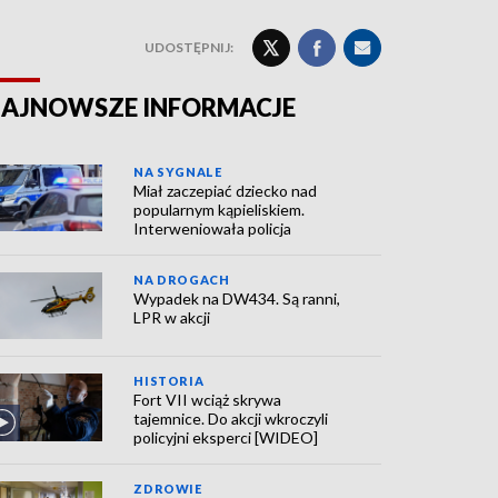
UDOSTĘPNIJ:
AJNOWSZE INFORMACJE
NA SYGNALE
Miał zaczepiać dziecko nad
popularnym kąpieliskiem.
Interweniowała policja
NA DROGACH
Wypadek na DW434. Są ranni,
LPR w akcji
HISTORIA
Fort VII wciąż skrywa
tajemnice. Do akcji wkroczyli
policyjni eksperci [WIDEO]
ZDROWIE