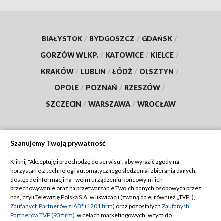
BIAŁYSTOK
/
BYDGOSZCZ
/
GDAŃSK
/
GORZÓW WLKP.
/
KATOWICE
/
KIELCE
/
KRAKÓW
/
LUBLIN
/
ŁÓDŹ
/
OLSZTYN
/
OPOLE
/
POZNAŃ
/
RZESZÓW
/
SZCZECIN
/
WARSZAWA
/
WROCŁAW
Szanujemy Twoją prywatność
Dołącz do nas:
Kliknij "Akceptuję i przechodzę do serwisu", aby wyrazić zgody na
korzystanie z technologii automatycznego śledzenia i zbierania danych,
TVP
dostęp do informacji na Twoim urządzeniu końcowym i ich
Abonament TVP
przechowywanie oraz na przetwarzanie Twoich danych osobowych przez
Regulamin TVP
nas, czyli Telewizję Polską S.A. w likwidacji (zwaną dalej również „TVP”),
Emisja w TVP
Zaufanych Partnerów z IAB* (1201 firm)
oraz pozostałych
Zaufanych
Polityka prywatności
Partnerów TVP (93 firm)
, w celach marketingowych (w tym do
Centrum informacji TVP