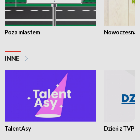
Poza miastem
Nowoczesna 
INNE
TalentAsy
Dzień z TVP3