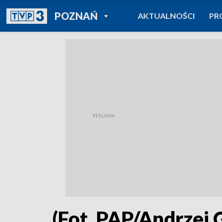
POWRÓT DO
POZNAŃ
AKTUALNOŚCI
PR
TVP REGIONY
(Fot. PAP/Andrzej 