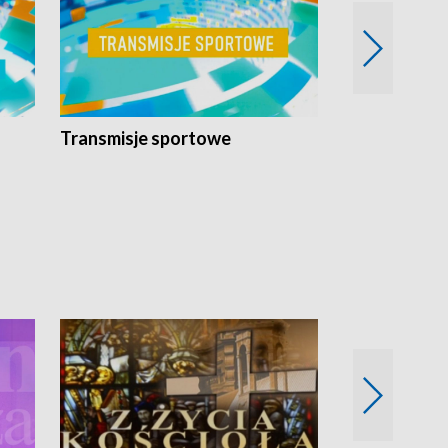
Transmisje sportowe
Reportaże s