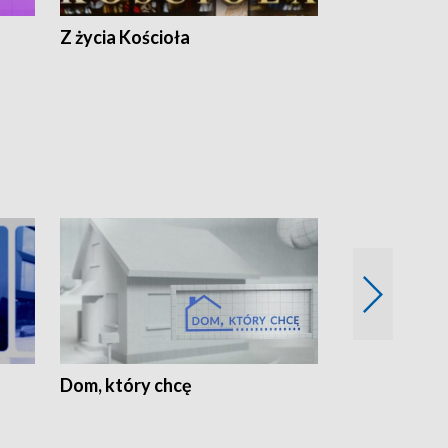
Z życia Kościoła
Jak rozmawia
Dom, który chcę
Biznes Wielk