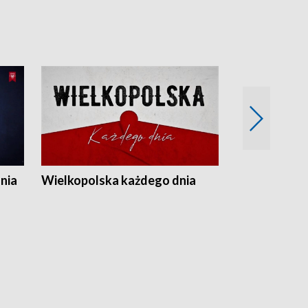
nia
Wielkopolska każdego dnia
Rozmowy z m