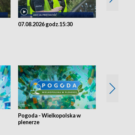
07.08.2026 godz.15:30
06.08.2026 g
Pogoda - Wielkopolska w
Eko prognoza
plenerze