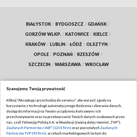
BIAŁYSTOK
/
BYDGOSZCZ
/
GDAŃSK
/
GORZÓW WLKP.
/
KATOWICE
/
KIELCE
/
KRAKÓW
/
LUBLIN
/
ŁÓDŹ
/
OLSZTYN
/
OPOLE
/
POZNAŃ
/
RZESZÓW
/
SZCZECIN
/
WARSZAWA
/
WROCŁAW
Szanujemy Twoją prywatność
Dołącz do nas:
Kliknij "Akceptuję i przechodzę do serwisu", aby wyrazić zgody na
korzystanie z technologii automatycznego śledzenia i zbierania danych,
TVP
dostęp do informacji na Twoim urządzeniu końcowym i ich
Abonament TVP
przechowywanie oraz na przetwarzanie Twoich danych osobowych przez
Regulamin TVP
nas, czyli Telewizję Polską S.A. w likwidacji (zwaną dalej również „TVP”),
Emisja w TVP
Zaufanych Partnerów z IAB* (1201 firm)
oraz pozostałych
Zaufanych
Polityka prywatności
Partnerów TVP (93 firm)
, w celach marketingowych (w tym do
Centrum informacji TVP