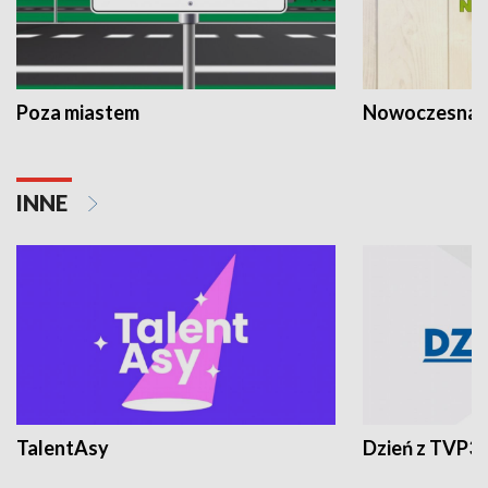
Poza miastem
Nowoczesna 
INNE
TalentAsy
Dzień z TVP3