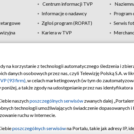
Centrum informacji TVP
Naziemna
Informacje o nadawcy
Program d
zetargowe
Zgłoś program (ROPAT)
Serwis fo
wizyjna
Kariera w TVP
Merchandi
Polityka prywatności
Moje zgody
Pomoc
Biuro re
ody na korzystanie z technologii automatycznego śledzenia i zbie
 danych osobowych przez nas, czyli Telewizję Polską S.A. w likw
VP (93 firm)
, w celach marketingowych (w tym do zautomatyzow
 poniżej, a także zgody na udostępnianie przez nas identyfikator
Ciebie naszych
poszczególnych serwisów
zwanych dalej „Portalem
obnych technologii umożliwiających świadczenie dopasowanych i be
zowanie ruchu w Internecie.
Ciebie
poszczególnych serwisów
na Portalu, takie jak adresy IP, 