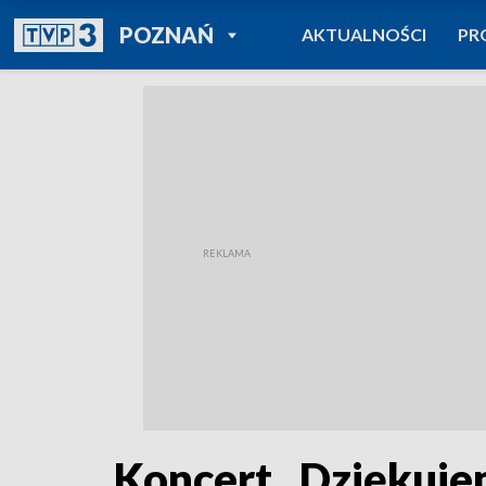
POWRÓT DO
POZNAŃ
AKTUALNOŚCI
PR
TVP REGIONY
Koncert „Dziękuje