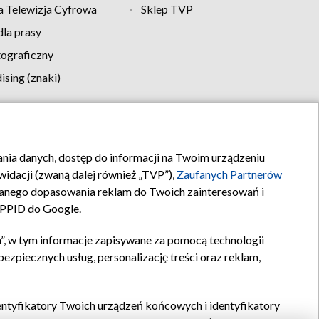
 Telewizja Cyfrowa
Sklep TVP
la prasy
tograficzny
sing (znaki)
klamy
Kontakt
rania danych, dostęp do informacji na Twoim urządzeniu
idacji (zwaną dalej również „TVP”),
Zaufanych Partnerów
anego dopasowania reklam do Twoich zainteresowań i
a PPID do Google.
”, w tym informacje zapisywane za pomocą technologii
zpiecznych usług, personalizację treści oraz reklam,
identyfikatory Twoich urządzeń końcowych i identyfikatory