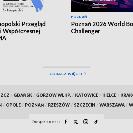
Ń
POZNAŃ
opolski Przegląd
Poznań 2026 World Bo
i Współczesnej
Challenger
MA
ZOBACZ WIĘCEJ
SZCZ
/
GDAŃSK
/
GORZÓW WLKP.
/
KATOWICE
/
KIELCE
/
KRA
N
/
OPOLE
/
POZNAŃ
/
RZESZÓW
/
SZCZECIN
/
WARSZAWA
/
W
Dołącz do nas: