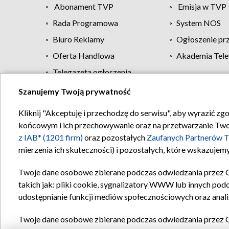
Abonament TVP
Emisja w TVP
Rada Programowa
System NOS
Biuro Reklamy
Ogłoszenie pr
Oferta Handlowa
Akademia Tele
Telegazeta ogłoszenia
Szanujemy Twoją prywatność
Regulamin TVP
Kliknij "Akceptuję i przechodzę do serwisu", aby wyrazić zg
końcowym i ich przechowywanie oraz na przetwarzanie Twoich
z IAB* (1201 firm)
oraz pozostałych
Zaufanych Partnerów T
mierzenia ich skuteczności) i pozostałych, które wskazujemy
Twoje dane osobowe zbierane podczas odwiedzania przez 
takich jak: pliki cookie, sygnalizatory WWW lub innych pod
udostępnianie funkcji mediów społecznościowych oraz anali
Twoje dane osobowe zbierane podczas odwiedzania przez 