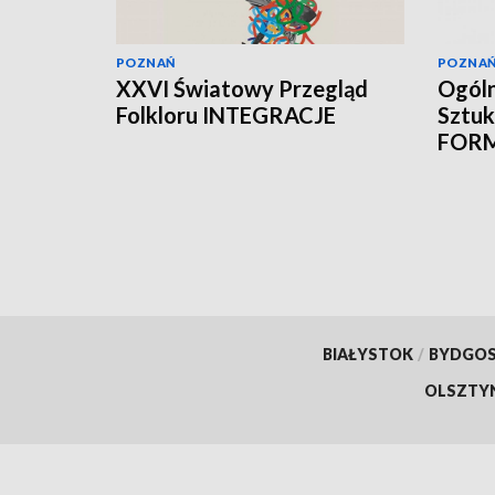
POZNAŃ
POZNA
XXVI Światowy Przegląd
Ogóln
Folkloru INTEGRACJE
Sztuk
FOR
BIAŁYSTOK
/
BYDGO
OLSZTY