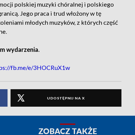
ocji polskiej muzyki chóralnej i polskiego
ranicą. Jego praca i trud włożony w tę
oleniami młodych muzyków, z których część
ne.
m wydarzenia.
tps://fb.me/e/3HOCRuX1w
UDOSTĘPNIJ NA X
ZOBACZ TAKŻE