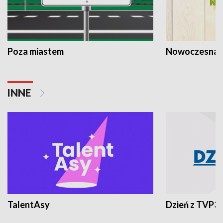
Poza miastem
Nowoczesna 
INNE
TalentAsy
Dzień z TVP3