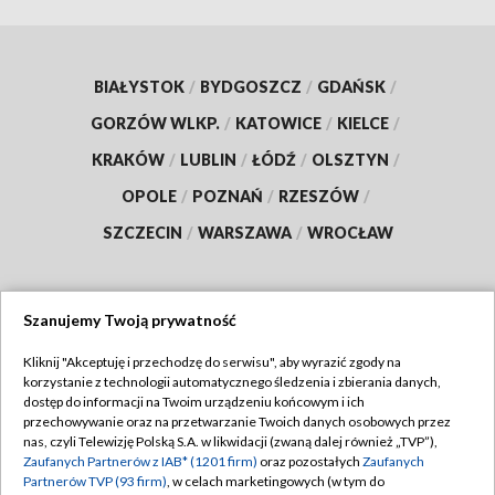
BIAŁYSTOK
/
BYDGOSZCZ
/
GDAŃSK
/
GORZÓW WLKP.
/
KATOWICE
/
KIELCE
/
KRAKÓW
/
LUBLIN
/
ŁÓDŹ
/
OLSZTYN
/
OPOLE
/
POZNAŃ
/
RZESZÓW
/
SZCZECIN
/
WARSZAWA
/
WROCŁAW
Szanujemy Twoją prywatność
Dołącz do nas:
Kliknij "Akceptuję i przechodzę do serwisu", aby wyrazić zgody na
korzystanie z technologii automatycznego śledzenia i zbierania danych,
TVP
dostęp do informacji na Twoim urządzeniu końcowym i ich
Abonament TVP
przechowywanie oraz na przetwarzanie Twoich danych osobowych przez
Regulamin TVP
nas, czyli Telewizję Polską S.A. w likwidacji (zwaną dalej również „TVP”),
Emisja w TVP
Zaufanych Partnerów z IAB* (1201 firm)
oraz pozostałych
Zaufanych
Polityka prywatności
Partnerów TVP (93 firm)
, w celach marketingowych (w tym do
Centrum informacji TVP