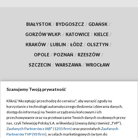
BIAŁYSTOK
/
BYDGOSZCZ
/
GDAŃSK
/
GORZÓW WLKP.
/
KATOWICE
/
KIELCE
/
KRAKÓW
/
LUBLIN
/
ŁÓDŹ
/
OLSZTYN
/
OPOLE
/
POZNAŃ
/
RZESZÓW
/
SZCZECIN
/
WARSZAWA
/
WROCŁAW
Szanujemy Twoją prywatność
Dołącz do nas:
Kliknij "Akceptuję i przechodzę do serwisu", aby wyrazić zgody na
korzystanie z technologii automatycznego śledzenia i zbierania danych,
TVP
dostęp do informacji na Twoim urządzeniu końcowym i ich
Abonament TVP
przechowywanie oraz na przetwarzanie Twoich danych osobowych przez
Regulamin TVP
nas, czyli Telewizję Polską S.A. w likwidacji (zwaną dalej również „TVP”),
Emisja w TVP
Zaufanych Partnerów z IAB* (1201 firm)
oraz pozostałych
Zaufanych
Polityka prywatności
Partnerów TVP (93 firm)
, w celach marketingowych (w tym do
Centrum informacji TVP