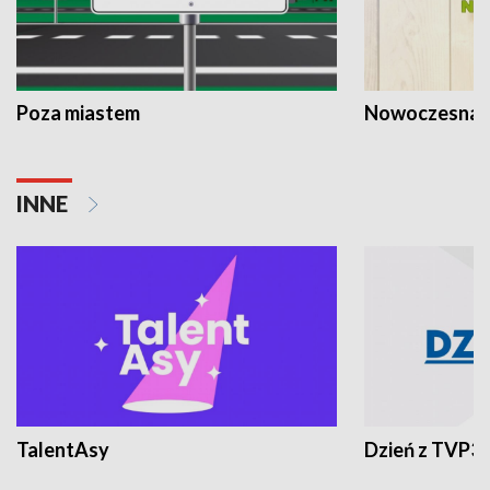
Poza miastem
Nowoczesna 
INNE
TalentAsy
Dzień z TVP3