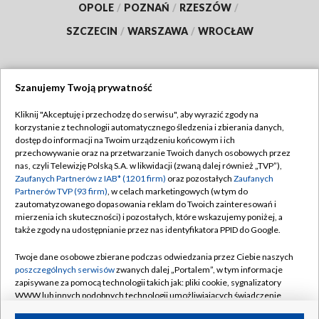
OPOLE
/
POZNAŃ
/
RZESZÓW
/
SZCZECIN
/
WARSZAWA
/
WROCŁAW
Szanujemy Twoją prywatność
Dołącz do nas:
Kliknij "Akceptuję i przechodzę do serwisu", aby wyrazić zgody na
korzystanie z technologii automatycznego śledzenia i zbierania danych,
TVP
dostęp do informacji na Twoim urządzeniu końcowym i ich
Abonament TVP
przechowywanie oraz na przetwarzanie Twoich danych osobowych przez
Regulamin TVP
nas, czyli Telewizję Polską S.A. w likwidacji (zwaną dalej również „TVP”),
Emisja w TVP
Polityka prywatności
Zaufanych Partnerów z IAB* (1201 firm)
oraz pozostałych
Zaufanych
Partnerów TVP (93 firm)
, w celach marketingowych (w tym do
Centrum informacji TVP
Moje zgody
zautomatyzowanego dopasowania reklam do Twoich zainteresowań i
mierzenia ich skuteczności) i pozostałych, które wskazujemy poniżej, a
Naziemna Telewizja Cyfrowa
Pomoc
także zgody na udostępnianie przez nas identyfikatora PPID do Google.
Sklep TVP
Biuro reklamy
Twoje dane osobowe zbierane podczas odwiedzania przez Ciebie naszych
Rada Programowa
Kontakt
poszczególnych serwisów
zwanych dalej „Portalem”, w tym informacje
zapisywane za pomocą technologii takich jak: pliki cookie, sygnalizatory
System NOS
WWW lub innych podobnych technologii umożliwiających świadczenie
dopasowanych i bezpiecznych usług, personalizację treści oraz reklam,
Informacje o nadawcy
Kanały