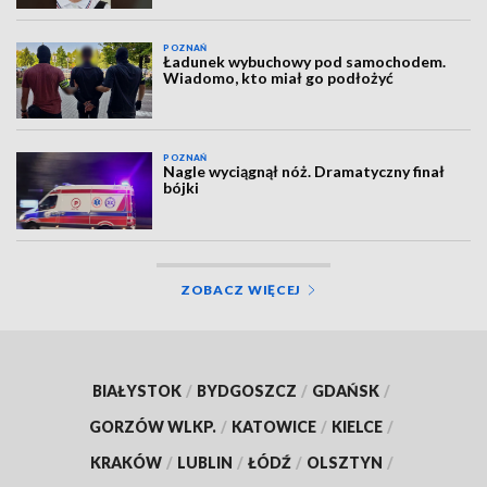
POZNAŃ
Ładunek wybuchowy pod samochodem.
Wiadomo, kto miał go podłożyć
POZNAŃ
Nagle wyciągnął nóż. Dramatyczny finał
bójki
ZOBACZ WIĘCEJ
BIAŁYSTOK
/
BYDGOSZCZ
/
GDAŃSK
/
GORZÓW WLKP.
/
KATOWICE
/
KIELCE
/
KRAKÓW
/
LUBLIN
/
ŁÓDŹ
/
OLSZTYN
/