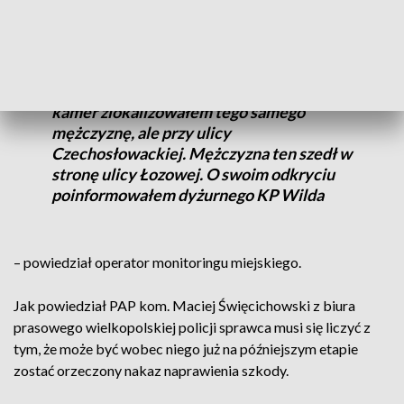
pochylał się w okolicy kół tych samochodów.
Dodatkowo, przeglądając zapis z kolejnych
kamer zlokalizowałem tego samego
mężczyznę, ale przy ulicy
Czechosłowackiej. Mężczyzna ten szedł w
stronę ulicy Łozowej. O swoim odkryciu
poinformowałem dyżurnego KP Wilda
– powiedział operator monitoringu miejskiego.
Jak powiedział PAP kom. Maciej Święcichowski z biura
prasowego wielkopolskiej policji sprawca musi się liczyć z
tym, że może być wobec niego już na późniejszym etapie
zostać orzeczony nakaz naprawienia szkody.