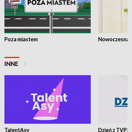
Poza miastem
Nowoczesna 
INNE
TalentAsy
Dzień z TVP3