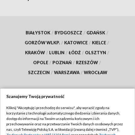
BIAŁYSTOK
/
BYDGOSZCZ
/
GDAŃSK
/
GORZÓW WLKP.
/
KATOWICE
/
KIELCE
/
KRAKÓW
/
LUBLIN
/
ŁÓDŹ
/
OLSZTYN
/
OPOLE
/
POZNAŃ
/
RZESZÓW
/
SZCZECIN
/
WARSZAWA
/
WROCŁAW
Szanujemy Twoją prywatność
Dołącz do nas:
Kliknij "Akceptuję i przechodzę do serwisu", aby wyrazić zgody na
korzystanie z technologii automatycznego śledzenia i zbierania danych,
TVP
dostęp do informacji na Twoim urządzeniu końcowym i ich
Abonament TVP
przechowywanie oraz na przetwarzanie Twoich danych osobowych przez
Regulamin TVP
nas, czyli Telewizję Polską S.A. w likwidacji (zwaną dalej również „TVP”),
Emisja w TVP
Zaufanych Partnerów z IAB* (1201 firm)
oraz pozostałych
Zaufanych