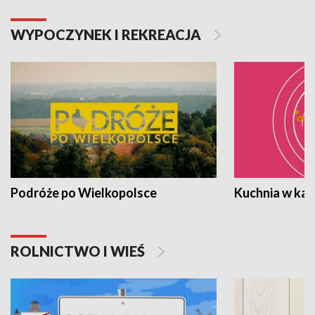
WYPOCZYNEK I REKREACJA
Podróże po Wielkopolsce
Kuchnia w ka
ROLNICTWO I WIEŚ