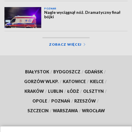
POZNAŃ
Nagle wyciągnął nóż. Dramatyczny finał
bójki
ZOBACZ WIĘCEJ
BIAŁYSTOK
/
BYDGOSZCZ
/
GDAŃSK
/
GORZÓW WLKP.
/
KATOWICE
/
KIELCE
/
KRAKÓW
/
LUBLIN
/
ŁÓDŹ
/
OLSZTYN
/
OPOLE
/
POZNAŃ
/
RZESZÓW
/
SZCZECIN
/
WARSZAWA
/
WROCŁAW