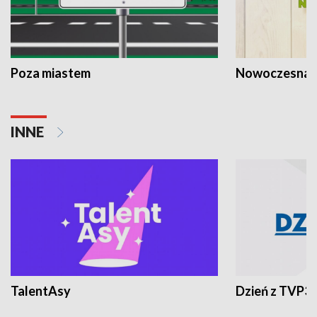
Poza miastem
Nowoczesna 
INNE
TalentAsy
Dzień z TVP3