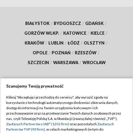
BIAŁYSTOK
/
BYDGOSZCZ
/
GDAŃSK
/
GORZÓW WLKP.
/
KATOWICE
/
KIELCE
/
KRAKÓW
/
LUBLIN
/
ŁÓDŹ
/
OLSZTYN
/
OPOLE
/
POZNAŃ
/
RZESZÓW
/
SZCZECIN
/
WARSZAWA
/
WROCŁAW
Szanujemy Twoją prywatność
Dołącz do nas:
Kliknij "Akceptuję i przechodzę do serwisu", aby wyrazić zgody na
korzystanie z technologii automatycznego śledzenia i zbierania danych,
TVP
dostęp do informacji na Twoim urządzeniu końcowym i ich
Abonament TVP
przechowywanie oraz na przetwarzanie Twoich danych osobowych przez
Regulamin TVP
nas, czyli Telewizję Polską S.A. w likwidacji (zwaną dalej również „TVP”),
Emisja w TVP
Zaufanych Partnerów z IAB* (1201 firm)
oraz pozostałych
Zaufanych
Polityka prywatności
Partnerów TVP (93 firm)
, w celach marketingowych (w tym do
Centrum informacji TVP