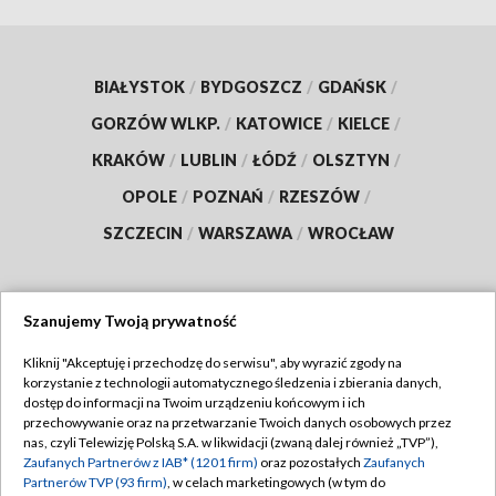
BIAŁYSTOK
/
BYDGOSZCZ
/
GDAŃSK
/
GORZÓW WLKP.
/
KATOWICE
/
KIELCE
/
KRAKÓW
/
LUBLIN
/
ŁÓDŹ
/
OLSZTYN
/
OPOLE
/
POZNAŃ
/
RZESZÓW
/
SZCZECIN
/
WARSZAWA
/
WROCŁAW
Szanujemy Twoją prywatność
Dołącz do nas:
Kliknij "Akceptuję i przechodzę do serwisu", aby wyrazić zgody na
korzystanie z technologii automatycznego śledzenia i zbierania danych,
TVP
dostęp do informacji na Twoim urządzeniu końcowym i ich
Abonament TVP
przechowywanie oraz na przetwarzanie Twoich danych osobowych przez
Regulamin TVP
nas, czyli Telewizję Polską S.A. w likwidacji (zwaną dalej również „TVP”),
Emisja w TVP
Zaufanych Partnerów z IAB* (1201 firm)
oraz pozostałych
Zaufanych
Polityka prywatności
Partnerów TVP (93 firm)
, w celach marketingowych (w tym do
Centrum informacji TVP