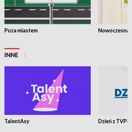
Poza miastem
Nowoczesna 
INNE
TalentAsy
Dzień z TVP3