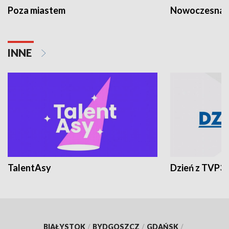
Poza miastem
Nowoczesna 
INNE
TalentAsy
Dzień z TVP3
BIAŁYSTOK
/
BYDGOSZCZ
/
GDAŃSK
/