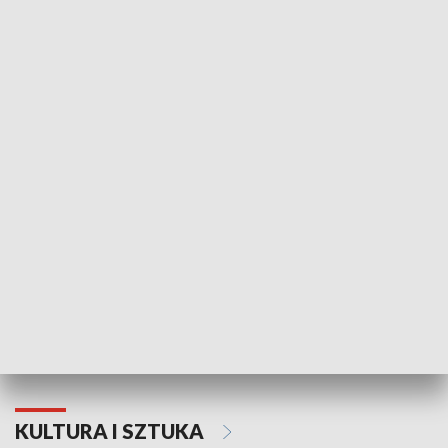
HISTORIA
70. rocznica Powstania
Narodowy Dzi
Poznańskiego Czerwca 1956 roku
Powstania Wi
KULTURA I SZTUKA