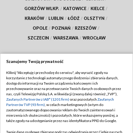
GORZÓW WLKP.
/
KATOWICE
/
KIELCE
/
KRAKÓW
/
LUBLIN
/
ŁÓDŹ
/
OLSZTYN
/
OPOLE
/
POZNAŃ
/
RZESZÓW
/
SZCZECIN
/
WARSZAWA
/
WROCŁAW
Szanujemy Twoją prywatność
Dołącz do nas:
Kliknij "Akceptuję i przechodzę do serwisu", aby wyrazić zgody na
korzystanie z technologii automatycznego śledzenia i zbierania danych,
TVP
dostęp do informacji na Twoim urządzeniu końcowym i ich
Abonament TVP
przechowywanie oraz na przetwarzanie Twoich danych osobowych przez
Regulamin TVP
nas, czyli Telewizję Polską S.A. w likwidacji (zwaną dalej również „TVP”),
Emisja w TVP
Zaufanych Partnerów z IAB* (1201 firm)
oraz pozostałych
Zaufanych
Polityka prywatności
Partnerów TVP (93 firm)
, w celach marketingowych (w tym do
Centrum informacji TVP
Moje zgody
zautomatyzowanego dopasowania reklam do Twoich zainteresowań i
mierzenia ich skuteczności) i pozostałych, które wskazujemy poniżej, a
Naziemna Telewizja Cyfrowa
Pomoc
także zgody na udostępnianie przez nas identyfikatora PPID do Google.
Sklep TVP
Biuro reklamy
Twoje dane osobowe zbierane podczas odwiedzania przez Ciebie naszych