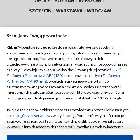
OPOLE
/
POZNAŃ
/
RZESZÓW
/
SZCZECIN
/
WARSZAWA
/
WROCŁAW
Szanujemy Twoją prywatność
Dołącz do nas:
Kliknij "Akceptuję i przechodzę do serwisu", aby wyrazić zgody na
korzystanie z technologii automatycznego śledzenia i zbierania danych,
TVP
dostęp do informacji na Twoim urządzeniu końcowym i ich
Abonament TVP
przechowywanie oraz na przetwarzanie Twoich danych osobowych przez
Regulamin TVP
nas, czyli Telewizję Polską S.A. w likwidacji (zwaną dalej również „TVP”),
Emisja w TVP
Polityka prywatności
Zaufanych Partnerów z IAB* (1201 firm)
oraz pozostałych
Zaufanych
Partnerów TVP (93 firm)
, w celach marketingowych (w tym do
Centrum informacji TVP
Moje zgody
zautomatyzowanego dopasowania reklam do Twoich zainteresowań i
mierzenia ich skuteczności) i pozostałych, które wskazujemy poniżej, a
Naziemna Telewizja Cyfrowa
Pomoc
także zgody na udostępnianie przez nas identyfikatora PPID do Google.
Sklep TVP
Biuro reklamy
Twoje dane osobowe zbierane podczas odwiedzania przez Ciebie naszych
Rada Programowa
Kontakt
poszczególnych serwisów
zwanych dalej „Portalem”, w tym informacje
zapisywane za pomocą technologii takich jak: pliki cookie, sygnalizatory
System NOS
WWW lub innych podobnych technologii umożliwiających świadczenie
dopasowanych i bezpiecznych usług, personalizację treści oraz reklam,
Informacje o nadawcy
Kanały
udostępnianie funkcji mediów społecznościowych oraz analizowanie