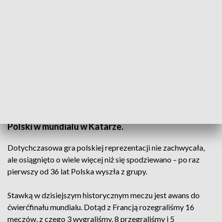
Historyczny mecz w Katarze – kibicujemy biało-czerwonym (fot. Getty Images)
Gramy dziś z Francją o wszystko – dalszy udział
Polski w mundialu w Katarze.
Dotychczasowa gra polskiej reprezentacji nie zachwycała,
ale osiągnięto o wiele więcej niż się spodziewano – po raz
pierwszy od 36 lat Polska wyszła z grupy.
Stawką w dzisiejszym historycznym meczu jest awans do
ćwierćfinału mundialu. Dotąd z Francją rozegraliśmy 16
meczów, z czego 3 wygraliśmy, 8 przegraliśmy i 5