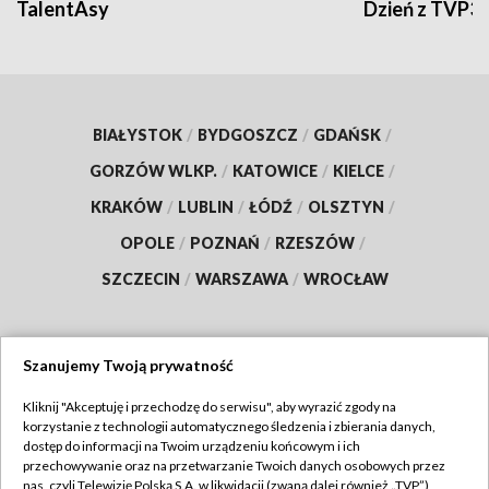
TalentAsy
Dzień z TVP3
BIAŁYSTOK
/
BYDGOSZCZ
/
GDAŃSK
/
GORZÓW WLKP.
/
KATOWICE
/
KIELCE
/
KRAKÓW
/
LUBLIN
/
ŁÓDŹ
/
OLSZTYN
/
OPOLE
/
POZNAŃ
/
RZESZÓW
/
SZCZECIN
/
WARSZAWA
/
WROCŁAW
Szanujemy Twoją prywatność
Dołącz do nas:
Kliknij "Akceptuję i przechodzę do serwisu", aby wyrazić zgody na
korzystanie z technologii automatycznego śledzenia i zbierania danych,
TVP
dostęp do informacji na Twoim urządzeniu końcowym i ich
Abonament TVP
przechowywanie oraz na przetwarzanie Twoich danych osobowych przez
Regulamin TVP
nas, czyli Telewizję Polską S.A. w likwidacji (zwaną dalej również „TVP”),