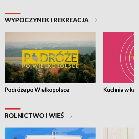
WYPOCZYNEK I REKREACJA
Podróże po Wielkopolsce
Kuchnia w ka
ROLNICTWO I WIEŚ