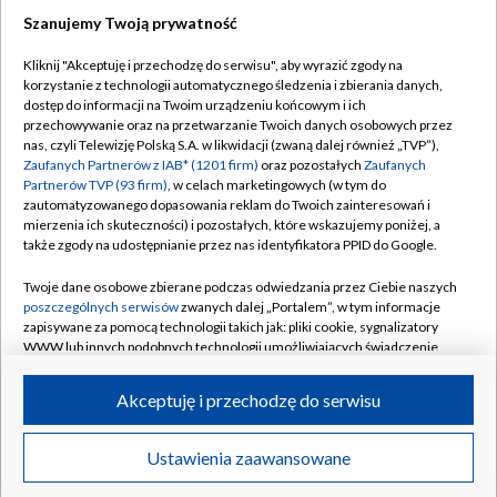
Szanujemy Twoją prywatność
Dołącz do nas:
Kliknij "Akceptuję i przechodzę do serwisu", aby wyrazić zgody na
korzystanie z technologii automatycznego śledzenia i zbierania danych,
TVP
dostęp do informacji na Twoim urządzeniu końcowym i ich
Abonament TVP
przechowywanie oraz na przetwarzanie Twoich danych osobowych przez
Regulamin TVP
nas, czyli Telewizję Polską S.A. w likwidacji (zwaną dalej również „TVP”),
Emisja w TVP
Polityka prywatności
Zaufanych Partnerów z IAB* (1201 firm)
oraz pozostałych
Zaufanych
Partnerów TVP (93 firm)
, w celach marketingowych (w tym do
Centrum informacji TVP
Moje zgody
zautomatyzowanego dopasowania reklam do Twoich zainteresowań i
mierzenia ich skuteczności) i pozostałych, które wskazujemy poniżej, a
Naziemna Telewizja Cyfrowa
Pomoc
także zgody na udostępnianie przez nas identyfikatora PPID do Google.
Sklep TVP
Biuro reklamy
Twoje dane osobowe zbierane podczas odwiedzania przez Ciebie naszych
Rada Programowa
Kontakt
poszczególnych serwisów
zwanych dalej „Portalem”, w tym informacje
zapisywane za pomocą technologii takich jak: pliki cookie, sygnalizatory
System NOS
WWW lub innych podobnych technologii umożliwiających świadczenie
dopasowanych i bezpiecznych usług, personalizację treści oraz reklam,
Informacje o nadawcy
Kanały
udostępnianie funkcji mediów społecznościowych oraz analizowanie
Akceptuję i przechodzę do serwisu
ruchu w Internecie.
Program dla prasy
©2026 Telewizja Polska S.A. w likwidacji
Biuro Reklamy
Twoje dane osobowe zbierane podczas odwiedzania przez Ciebie
Ustawienia zaawansowane
poszczególnych serwisów
na Portalu, takie jak adresy IP, identyfikatory
Ogłoszenie przetargowe
Twoich urządzeń końcowych i identyfikatory plików cookie, informacje o