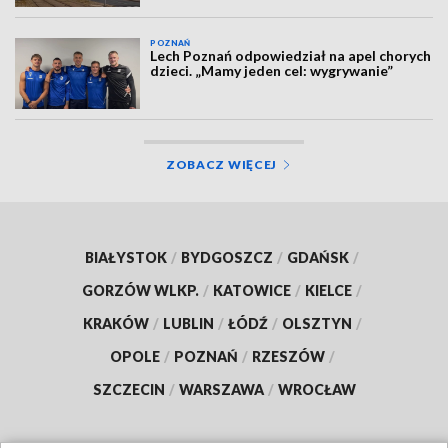
POZNAŃ
Lech Poznań odpowiedział na apel chorych
dzieci. „Mamy jeden cel: wygrywanie”
ZOBACZ WIĘCEJ
BIAŁYSTOK
/
BYDGOSZCZ
/
GDAŃSK
/
GORZÓW WLKP.
/
KATOWICE
/
KIELCE
/
KRAKÓW
/
LUBLIN
/
ŁÓDŹ
/
OLSZTYN
/
OPOLE
/
POZNAŃ
/
RZESZÓW
/
SZCZECIN
/
WARSZAWA
/
WROCŁAW