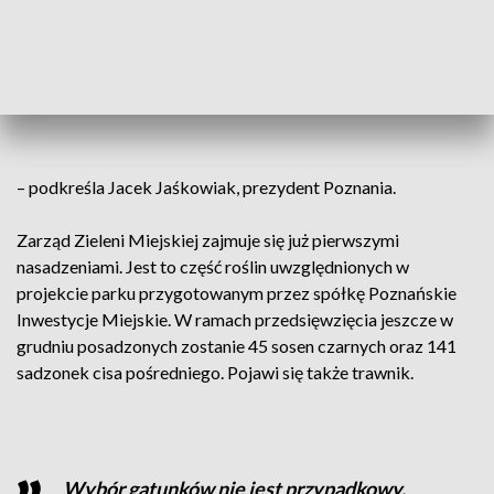
codziennie przyciąga mnóstwo osób.
Niezbędnym elementem było stworzenie
przy niej miejsca przyjaznego środowisku
oraz okolicznym mieszkankom i
mieszkańcom
– podkreśla Jacek Jaśkowiak, prezydent Poznania.
Zarząd Zieleni Miejskiej zajmuje się już pierwszymi
nasadzeniami. Jest to część roślin uwzględnionych w
projekcie parku przygotowanym przez spółkę Poznańskie
Inwestycje Miejskie. W ramach przedsięwzięcia jeszcze w
grudniu posadzonych zostanie 45 sosen czarnych oraz 141
sadzonek cisa pośredniego. Pojawi się także trawnik.
Wybór gatunków nie jest przypadkowy.