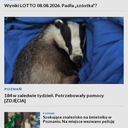
Wyniki LOTTO 08.08.2026. Padła „szóstka”?
POZNAŃ
184 w zaledwie tydzień. Potrzebowały pomocy
[ZDJĘCIA]
POZNAŃ
Szokujące znalezisko na śmietniku w
Poznaniu. Na miejsce wezwano policję