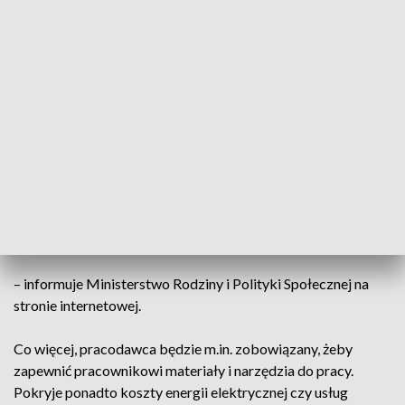
Teraz praca zdalna na stałe zagościła w Kodeksie pracy,
dzięki nowelizacji przyjętej przez sejm.
Pracodawca – co do zasady – nie będzie
mógł odmówić pracy zdalnej m.in.
kobietom w ciąży, rodzicom którzy
wychowują dziecko do 4. roku życia i
osobom które opiekują się
niepełnosprawnym członkiem rodziny
– informuje Ministerstwo Rodziny i Polityki Społecznej na
stronie internetowej.
Co więcej, pracodawca będzie m.in. zobowiązany, żeby
zapewnić pracownikowi materiały i narzędzia do pracy.
Pokryje ponadto koszty energii elektrycznej czy usług