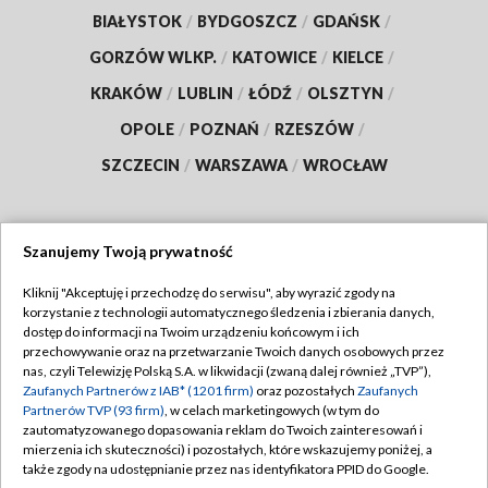
BIAŁYSTOK
/
BYDGOSZCZ
/
GDAŃSK
/
GORZÓW WLKP.
/
KATOWICE
/
KIELCE
/
KRAKÓW
/
LUBLIN
/
ŁÓDŹ
/
OLSZTYN
/
OPOLE
/
POZNAŃ
/
RZESZÓW
/
SZCZECIN
/
WARSZAWA
/
WROCŁAW
Szanujemy Twoją prywatność
Dołącz do nas:
Kliknij "Akceptuję i przechodzę do serwisu", aby wyrazić zgody na
korzystanie z technologii automatycznego śledzenia i zbierania danych,
TVP
dostęp do informacji na Twoim urządzeniu końcowym i ich
Abonament TVP
przechowywanie oraz na przetwarzanie Twoich danych osobowych przez
Regulamin TVP
nas, czyli Telewizję Polską S.A. w likwidacji (zwaną dalej również „TVP”),
Emisja w TVP
Polityka prywatności
Zaufanych Partnerów z IAB* (1201 firm)
oraz pozostałych
Zaufanych
Partnerów TVP (93 firm)
, w celach marketingowych (w tym do
Centrum informacji TVP
Moje zgody
zautomatyzowanego dopasowania reklam do Twoich zainteresowań i
mierzenia ich skuteczności) i pozostałych, które wskazujemy poniżej, a
Naziemna Telewizja Cyfrowa
Pomoc
także zgody na udostępnianie przez nas identyfikatora PPID do Google.